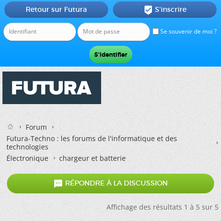
Retour sur Futura
S'inscrire

Se souvenir de moi ?
Forum
Futura-Techno : les forums de l'informatique et des
technologies
Électronique
chargeur et batterie

RÉPONDRE À LA DISCUSSION
Affichage des résultats 1 à 5 sur 5