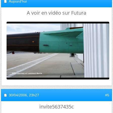
Aujourd'hui
A voir en vidéo sur Futura
30/04/2006,
23h27
#5
invite5637435c