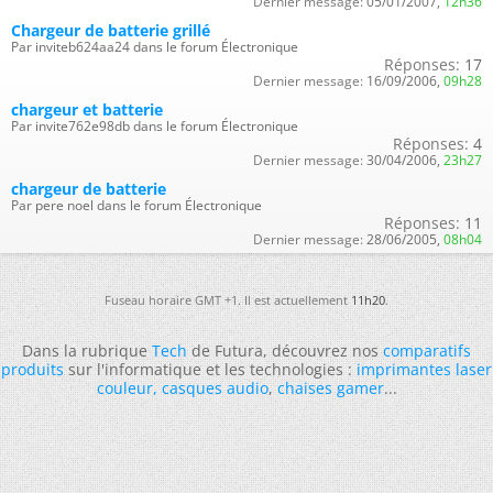
Dernier message:
05/01/2007,
12h36
Chargeur de batterie grillé
Par inviteb624aa24 dans le forum Électronique
Réponses:
17
Dernier message:
16/09/2006,
09h28
chargeur et batterie
Par invite762e98db dans le forum Électronique
Réponses:
4
Dernier message:
30/04/2006,
23h27
chargeur de batterie
Par pere noel dans le forum Électronique
Réponses:
11
Dernier message:
28/06/2005,
08h04
Fuseau horaire GMT +1. Il est actuellement
11h20
.
Dans la rubrique
Tech
de Futura, découvrez nos
comparatifs
produits
sur l'informatique et les technologies :
imprimantes laser
couleur
,
casques audio
,
chaises gamer
...