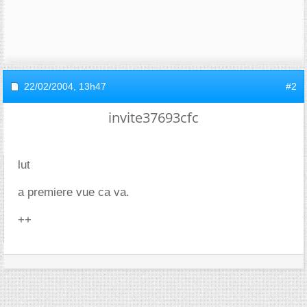
22/02/2004,
13h47
#2
invite37693cfc
lut
a premiere vue ca va.
++