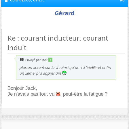
Gérard
Re : courant inducteur, courant
induit
Envoyé par
Jack
plus un accent sur le 'a', ainsi qu'un 'i à "vie
i
llir et enfin
un 2ème 'p' à ap
p
rendre
Bonjour Jack,
Je n'avais pas tout vu
, peut-être la fatigue ?