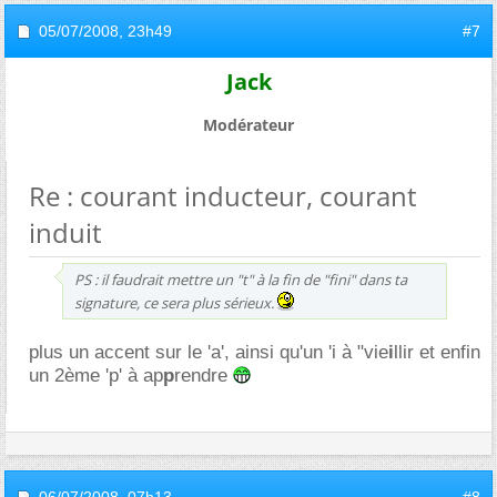
05/07/2008,
23h49
#7
Jack
Modérateur
Re : courant inducteur, courant
induit
PS : il faudrait mettre un "t" à la fin de "fini" dans ta
signature, ce sera plus sérieux.
plus un accent sur le 'a', ainsi qu'un 'i à "vie
i
llir et enfin
un 2ème 'p' à ap
p
rendre
06/07/2008,
07h13
#8