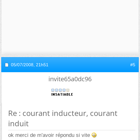
05/07/2008,
21h51
#5
invite65a0dc96
Re : courant inducteur, courant
induit
ok merci de m'avoir répondu si vite