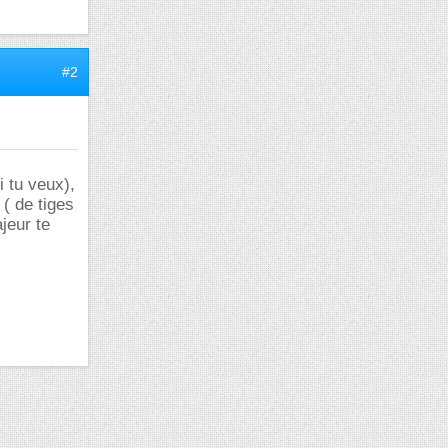
#2
i tu veux),
 ( de tiges
jeur te