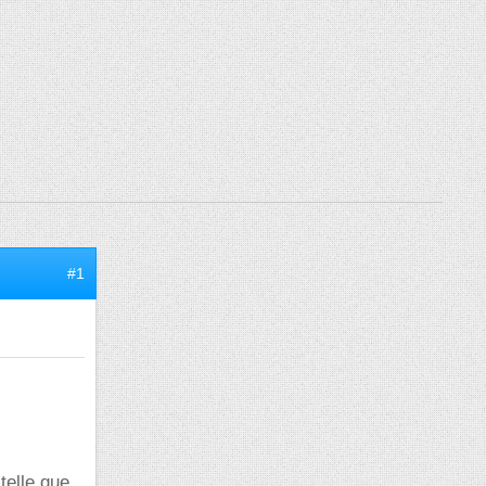
#1
 telle que