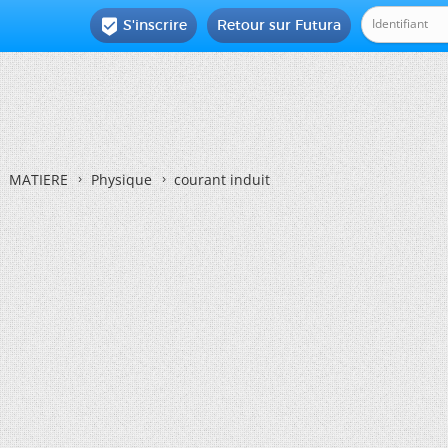
S'inscrire
Retour sur Futura

MATIERE
Physique
courant induit