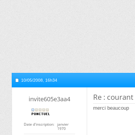
10/05/2008,
16h34
Re : courant
invite605e3aa4
merci beaucoup
Date d'inscription
janvier
1970