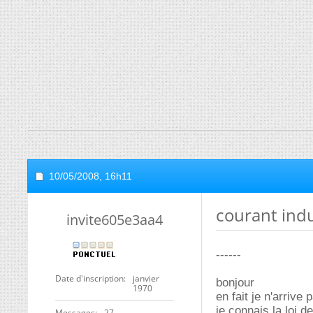
10/05/2008,
16h11
courant indu
invite605e3aa4
------
Date d'inscription
janvier
bonjour
1970
en fait je n'arrive
je connais la loi d
Messages
27