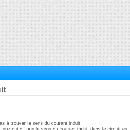
it
 pas à trouver le sens du courant induit
e lenz qui dit que le sens du courant induit dans le circuit est