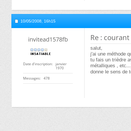
10/05/2008,
16h15
Re : courant
invitead1578fb
salut,
j'ai une méthode qu
tu fais un trièdre
Date d'inscription
janvier
métalliques , etc.
1970
donne le sens de t
Messages
478