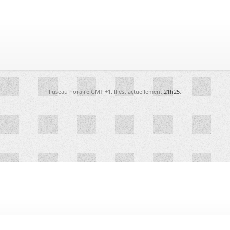
Fuseau horaire GMT +1. Il est actuellement
21h25
.
-
Futura
-
Archives
-
Conso
-