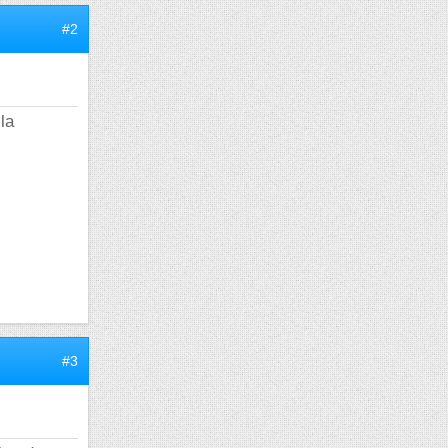
#2
la
#3