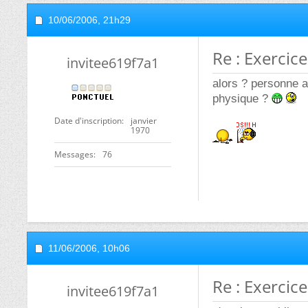
10/06/2006,
21h29
Re : Exercic
invitee619f7a1
alors ? personne a
physique ?
Date d'inscription
janvier
1970
Messages
76
11/06/2006,
10h06
Re : Exercic
invitee619f7a1