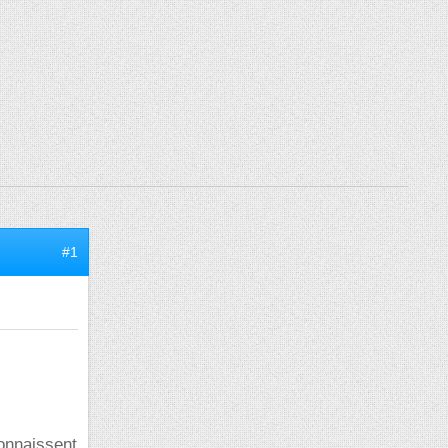
#1
connaissent