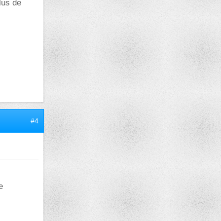
plus de
#4
e