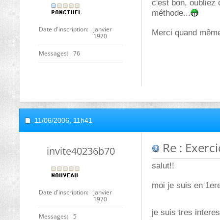
c'est bon, oubliez 
méthode...
Date d'inscription
janvier
Merci quand mêm
1970
Messages
76
11/06/2006,
11h41
Re : Exerci
invite40236b70
salut!!
moi je suis en 1er
Date d'inscription
janvier
1970
je suis tres intere
Messages
5