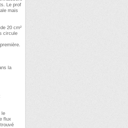
ts. Le prof
nale mais
) de 20 cm²
s circule
 première.
ans la
t
 le
e flux
 trouvé