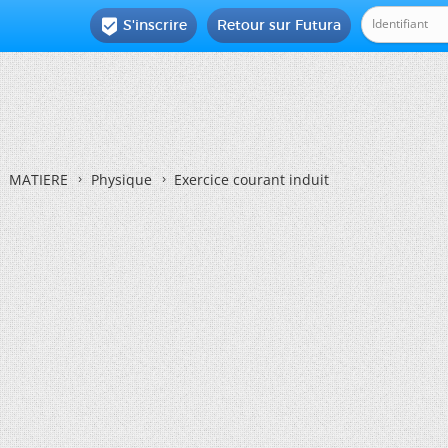
S'inscrire
Retour sur Futura

MATIERE
Physique
Exercice courant induit