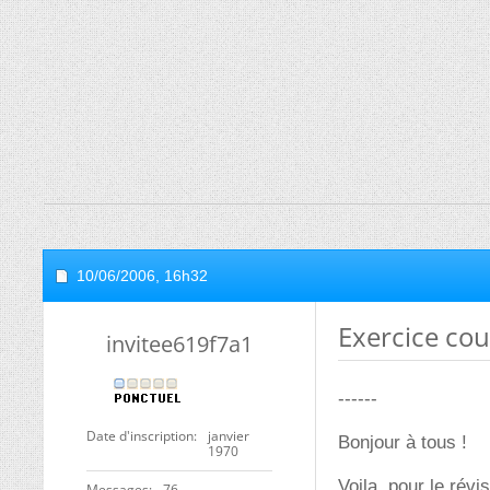
10/06/2006,
16h32
Exercice cou
invitee619f7a1
------
Date d'inscription
janvier
Bonjour à tous !
1970
Voila, pour le rév
Messages
76