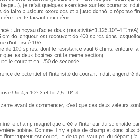
elge...), je refait quelques exercices sur les courants indui
s de faire plusieurs exercices et a juste donné la réponse fi
la même en le faisant moi même...
noncé : Un noyau d'acier doux (resistivité=1,125.10^-4 T.m/A
5 cm de longueur est recouvert de 400 spires dans lesquelle
ue d'intensité 10A.
 de 100 spires, dont le résistance vaut 6 ohms, entoure la
r que les deux bobines ont la meme section)
upe le courant en 1/50 de seconde.
rence de potentiel et l'intensité du courant induit engendré d
trouve U=-4,5.10^-3 et I=-7,5.10^-4
bizarre avant de commencer, c'est que ces deux valeurs son
rminé le champ magnétique créé à l'interieur du solénoide par
emière bobine. Comme il n'y a plus de champ et donc plus d
l'interrupteur est coupé, le delta phi vaut phi du départ (j'ai