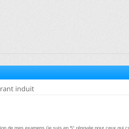
rant induit
ision de mes examens (je suis en 5° rénovée pour ceux qui 