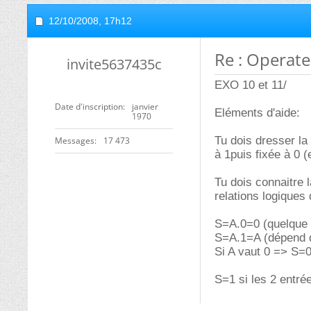
12/10/2008,
17h12
Re : Operat
invite5637435c
EXO 10 et 11/
Date d'inscription
janvier
Eléments d'aide:
1970
Tu dois dresser la
Messages
17 473
à 1puis fixée à 0 (
Tu dois connaitre l
relations logiques 
S=A.0=0 (quelque s
S=A.1=A (dépend d
Si A vaut 0 => S=
S=1 si les 2 entré