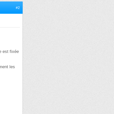
#2
e est fixée
ement les