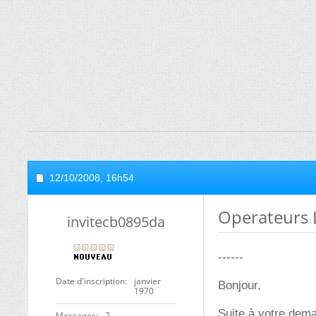
12/10/2008,
16h54
Operateurs 
invitecb0895da
------
Date d'inscription
janvier
Bonjour,
1970
Suite à votre dema
Messages
7