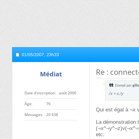
01/05/2007,
23h33
Re : connect
Médiat
Envoyé par
gillo
Date d'inscription
août 2006
/x + x./y
ge
76
Qui est égal à ¬x v
Messages
20 638
La démonstration t
(¬x^¬y^¬z)v(¬x^¬
etc.