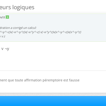
eurs logiques
ry11
ation a corrigé un calcul:
x^¬y^¬z)v(¬x^¬y^z)v(¬x^y^¬z) v(¬x^y^z)v(x^¬y^¬z)v(x^¬y^z)
 v z
x v ¬y
ment que toute affirmation péremptoire est fausse