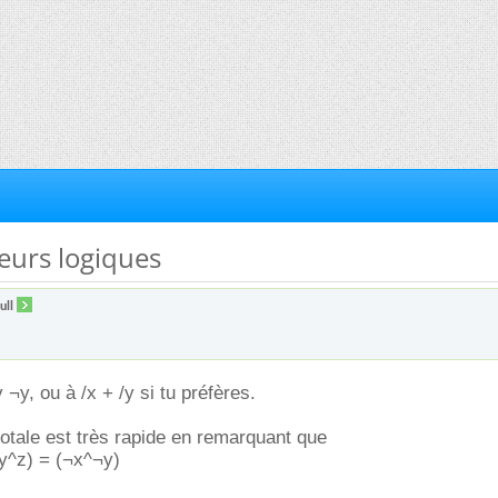
eurs logiques
ull
 ¬y, ou à /x + /y si tu préfères.
otale est très rapide en remarquant que
y^z) = (¬x^¬y)