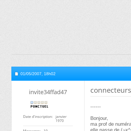
01/05/2007,
18h02
connecteurs
invite34ffad47
------
Date d'inscription
janvier
Bonjour,
1970
ma prof de numérat
elle passe de (¬x
Messages
10