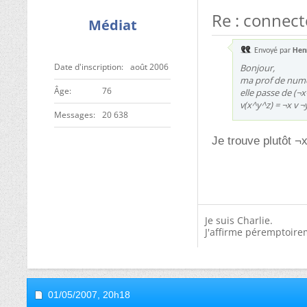
Re : connect
Médiat
Envoyé par
Hen
Date d'inscription
août 2006
Bonjour,
ma prof de numér
ge
76
elle passe de (¬
v(x^y^z) = ¬x v ¬y
Messages
20 638
Je trouve plutôt ¬
Je suis Charlie.
J'affirme péremptoire
01/05/2007,
20h18