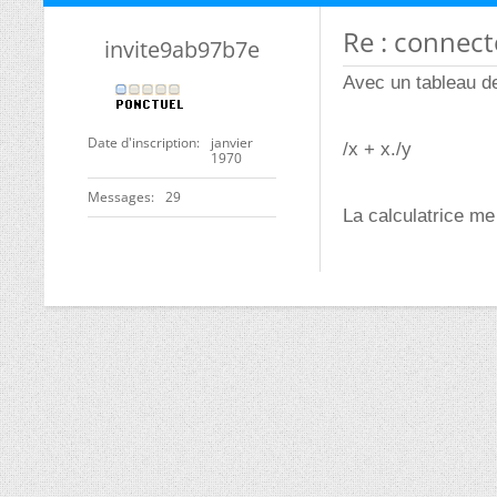
Re : connect
invite9ab97b7e
Avec un tableau de
Date d'inscription
janvier
/x + x./y
1970
Messages
29
La calculatrice me