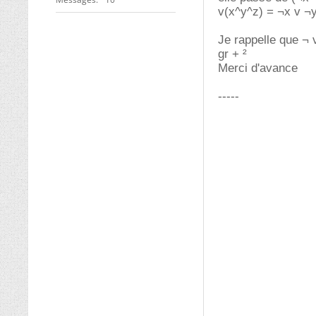
v(x^y^z) = ¬x v ¬y
Je rappelle que ¬ ve
gr + ²
Merci d'avance
-----