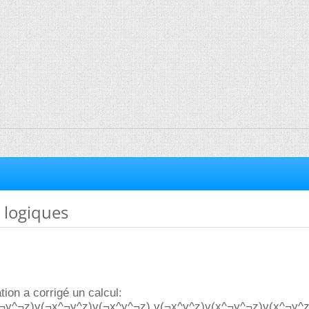
 logiques
ion a corrigé un calcul:
^¬y^¬z)v(¬x^¬y^z)v(¬x^y^¬z) v(¬x^y^z)v(x^¬y^¬z)v(x^¬y^z