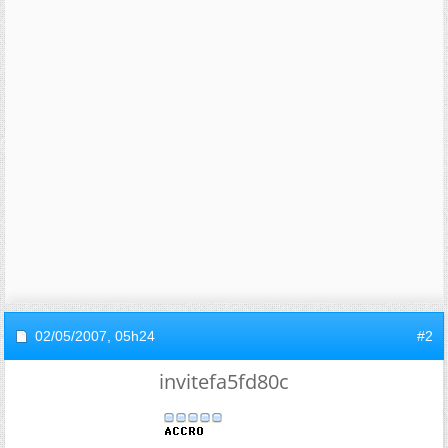
02/05/2007,
05h24
#2
invitefa5fd80c