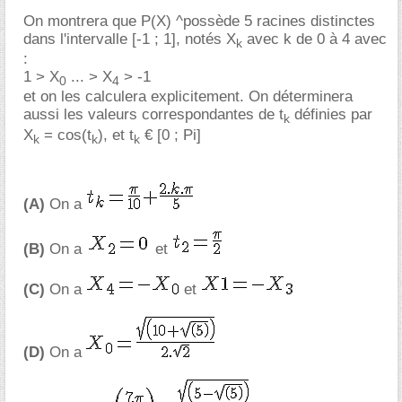
On montrera que P(X) ^possède 5 racines distinctes
dans l'intervalle [-1 ; 1], notés X
avec k de 0 à 4 avec
k
:
1 > X
... > X
> -1
0
4
et on les calculera explicitement. On déterminera
aussi les valeurs correspondantes de t
définies par
k
X
= cos(t
), et t
[0 ; Pi]
k
k
k
(A)
On a
(B)
On a
et
(C)
On a
et
(D)
On a