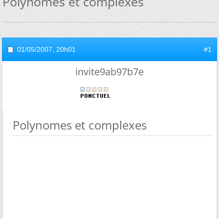
Polynomes et complexes
01/05/2007,
20h01
#1
invite9ab97b7e
Polynomes et complexes