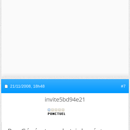
21/11/2008,
18h48
#7
invite5bd94e21