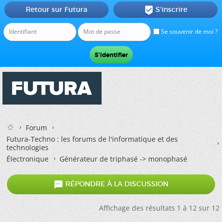
Retour sur Futura
S'inscrire

Se souvenir de moi ?
Forum
Futura-Techno : les forums de l'informatique et des
technologies
Électronique
Générateur de triphasé -> monophasé

RÉPONDRE À LA DISCUSSION
Affichage des résultats 1 à 12 sur 12