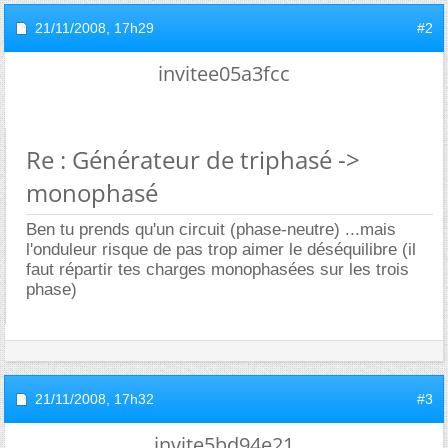
21/11/2008,
17h29
#2
invitee05a3fcc
Re : Générateur de triphasé ->
monophasé
Ben tu prends qu'un circuit (phase-neutre) ...mais
l'onduleur risque de pas trop aimer le déséquilibre (il
faut répartir tes charges monophasées sur les trois
phase)
21/11/2008,
17h32
#3
invite5bd94e21