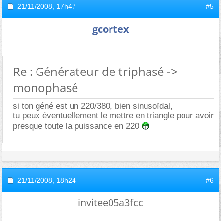
21/11/2008,
17h47
#5
gcortex
Re : Générateur de triphasé ->
monophasé
si ton géné est un 220/380, bien sinusoïdal,
tu peux éventuellement le mettre en triangle pour avoir
presque toute la puissance en 220
21/11/2008,
18h24
#6
invitee05a3fcc