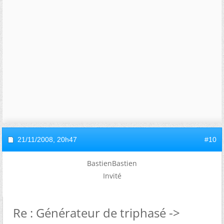
21/11/2008,
20h47
#10
BastienBastien
Invité
Re : Générateur de triphasé ->