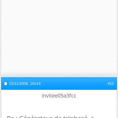
22/11/2008,
16h19
#12
invitee05a3fcc