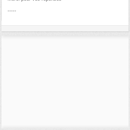
-----