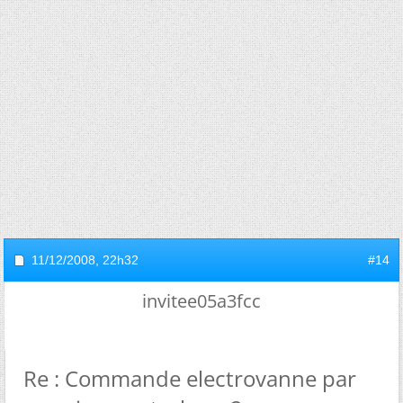
11/12/2008,
22h32
#14
invitee05a3fcc
Re : Commande electrovanne par