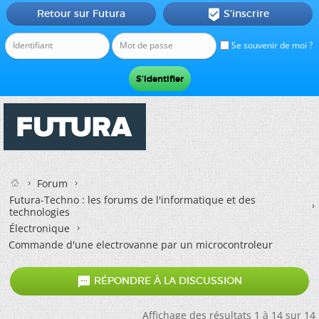
Retour sur Futura
S'inscrire

Se souvenir de moi ?
Forum
Futura-Techno : les forums de l'informatique et des
technologies
Électronique
Commande d'une electrovanne par un microcontroleur

RÉPONDRE À LA DISCUSSION
Affichage des résultats 1 à 14 sur 14