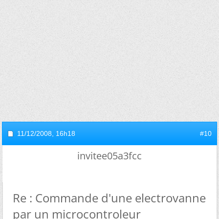
11/12/2008,
16h18
#10
invitee05a3fcc
Re : Commande d'une electrovanne
par un microcontroleur