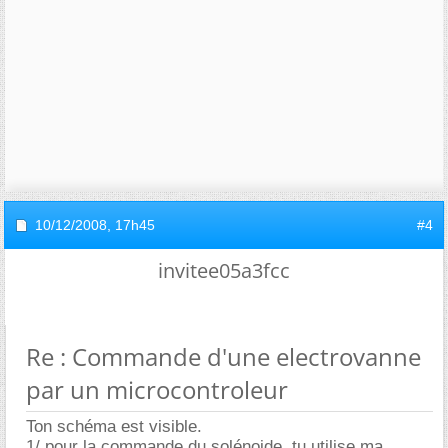
10/12/2008,
17h45
#4
invitee05a3fcc
Re : Commande d'une electrovanne
par un microcontroleur
Ton schéma est visible.
1/ pour la commande du solénoide, tu utilise ma