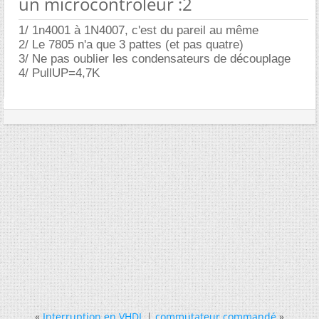
un microcontroleur :2
1/ 1n4001 à 1N4007, c'est du pareil au même
2/ Le 7805 n'a que 3 pattes (et pas quatre)
3/ Ne pas oublier les condensateurs de découplage
4/ PullUP=4,7K
«
Interruption en VHDL
|
commutateur commandé
»