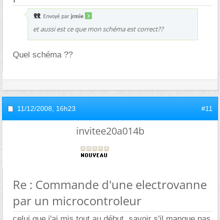
Envoyé par
jrmie
et aussi est ce que mon schéma est correct??
Quel schéma ??
11/12/2008,
16h23
#11
invitee20a014b
Re : Commande d'une electrovanne
par un microcontroleur
celui que j'ai mis tout au début, savoir s'il manque pas