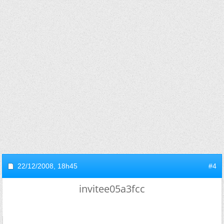
22/12/2008,
18h45
#4
invitee05a3fcc