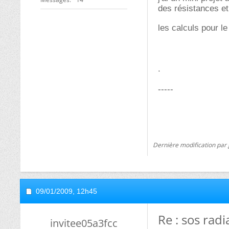
des résistances et
les calculs pour l
.
-----
Dernière modification par
09/01/2009,
12h45
Re : sos radi
invitee05a3fcc