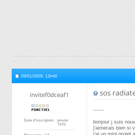
09/01/2009,
12h40
sos radiat
invitef0dceaf1
------
Date d'inscription
janvier
bonjour j suis nou
1970
j'aimerais bien si
j'ai un mini projet
Messages
14