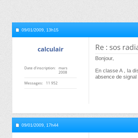
09/01/2009,
13h15
Re : sos radi
calculair
Bonjour,
Date d'inscription
mars
En classe A , la 
2008
absence de signal
Messages
11 952
09/01/2009,
17h44