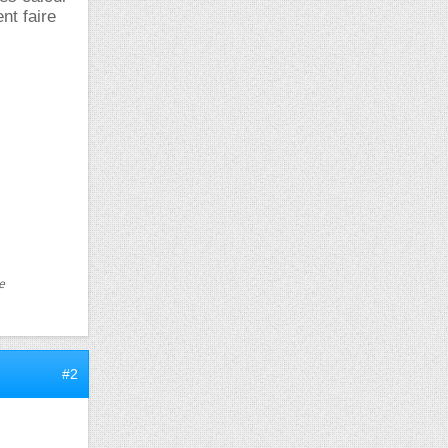
nt faire
e
#2