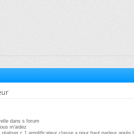
eur
velle dans s forum
 vous m'aidez
 a réaliser c 1 amplificateur classe a pour haut parleur après 