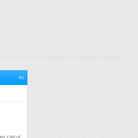
#1
les calcul