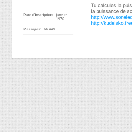
Tu calcules la pui
la puissance de so
Date d'inscription
janvier
http://www.sonelec
1970
http://kudelsko.fre
Messages
66 449