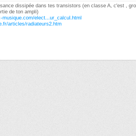
ssance dissipée dans tes transistors (en classe A, c'est , g
rtie de ton ampli)
-musique.com/elect...ur_calcul.html
e.fr/articles/radiateurs2.htm