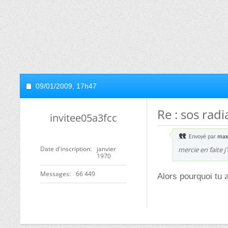
09/01/2009,
17h47
Re : sos radi
invitee05a3fcc
Envoyé par
max
Date d'inscription
janvier
mercie en faite j
1970
Messages
66 449
Alors pourquoi tu 