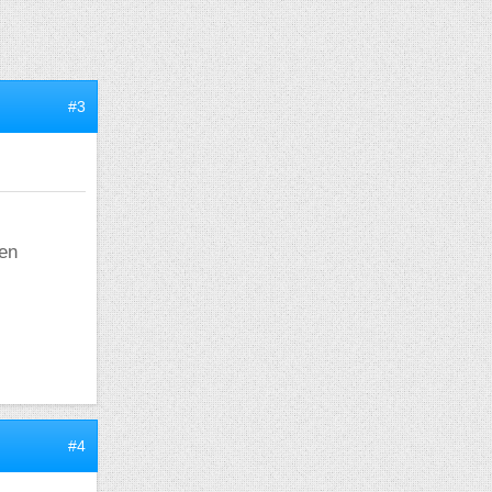
#3
 en
#4