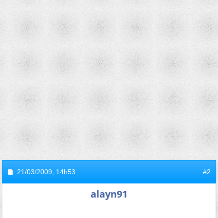
21/03/2009,
14h53
#2
alayn91