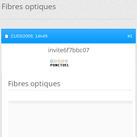
Fibres optiques
21/03/2009,
14h49
#1
invite6f7bbc07
Fibres optiques