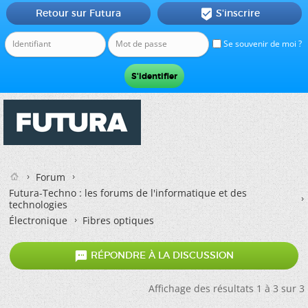
Retour sur Futura
S'inscrire

Se souvenir de moi ?
Forum
Futura-Techno : les forums de l'informatique et des
technologies
Électronique
Fibres optiques

RÉPONDRE À LA DISCUSSION
Affichage des résultats 1 à 3 sur 3