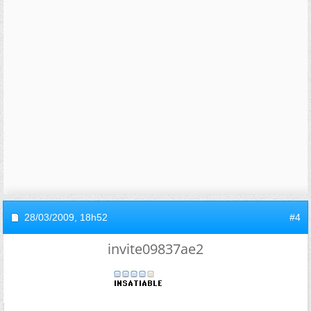
28/03/2009,
18h52
#4
invite09837ae2