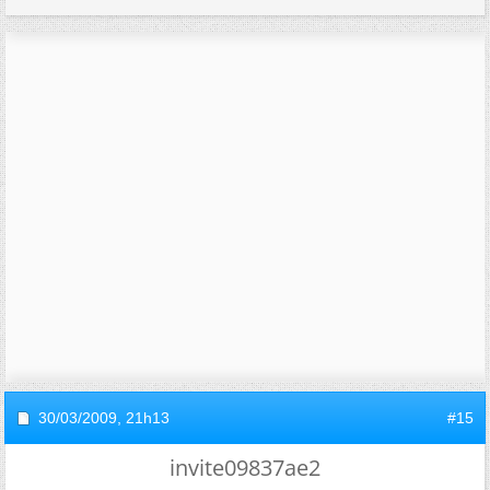
30/03/2009,
21h13
#15
invite09837ae2