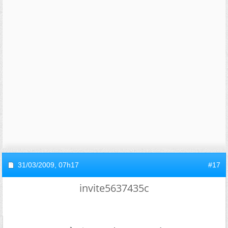
31/03/2009,
07h17
#17
invite5637435c