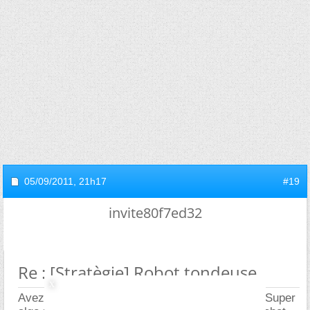
05/09/2011,
21h17
#19
invite80f7ed32
Re : [Stratègie] Robot tondeuse
Avez-vous déjà étudié la marche de la fourmi ? Super