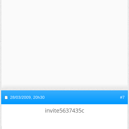
28/03/2009,
20h30
#7
invite5637435c