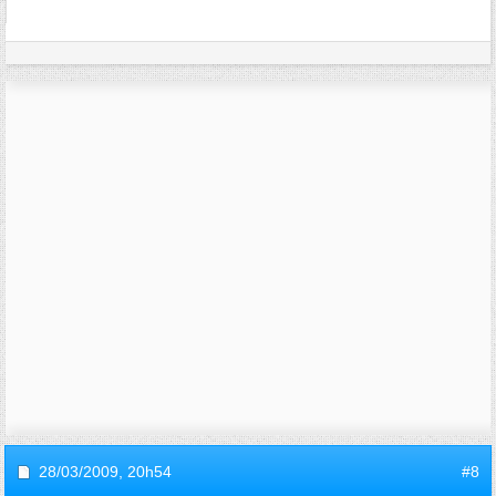
28/03/2009,
20h54
#8