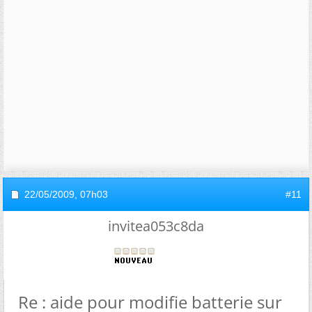
22/05/2009,
07h03
#11
invitea053c8da
Re : aide pour modifie batterie sur