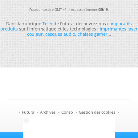
Fuseau horaire GMT +1. Il est actuellement
08h19
.
Dans la rubrique
Tech
de Futura, découvrez nos
comparatifs
produits
sur l'informatique et les technologies :
imprimantes laser
couleur
,
casques audio
,
chaises gamer
...
-
Futura
-
Archives
-
Conso
-
Gestion des cookies
-
Politique de confidentialité
-
Haut de page