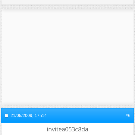
21/05/2009,
17h14
#6
invitea053c8da