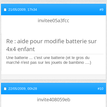
21/05/2009,
17h34
#9
invitee05a3fcc
Re : aide pour modifie batterie sur
4x4 enfant
Une batterie ... c'est une batterie (et le gros du
marché n'est pas sur les jouets de bambino ....)
22/05/2009,
00h28
#10
invite408059eb