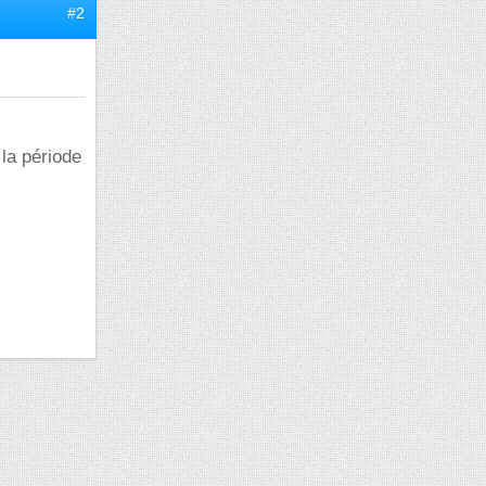
#2
 la période