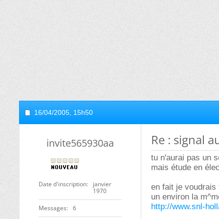
16/04/2005,
15h50
Re : signal au
invite565930aa
tu n'aurai pas un 
mais étude en élec
Date d'inscription
janvier
en fait je voudrais
1970
un environ la m^m
http://www.snl-ho
Messages
6