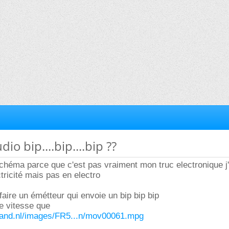
dio bip....bip....bip ??
schéma parce que c'est pas vraiment mon truc electronique j'a
tricité mais pas en electro
 faire un émétteur qui envoie un bip bip bip
e vitesse que
lland.nl/images/FR5...n/mov00061.mpg