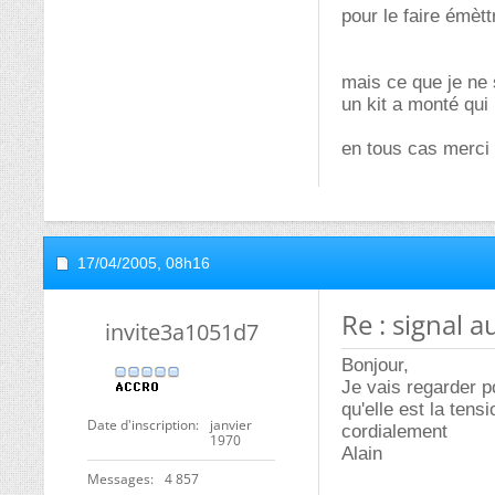
pour le faire émèt
mais ce que je ne s
un kit a monté qui 
en tous cas merci
17/04/2005,
08h16
Re : signal au
invite3a1051d7
Bonjour,
Je vais regarder p
qu'elle est la tens
Date d'inscription
janvier
cordialement
1970
Alain
Messages
4 857