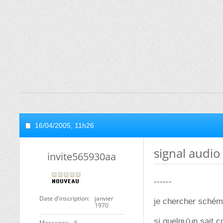
16/04/2005,
11h26
signal audio b
invite565930aa
------
Date d'inscription
janvier
je chercher schéma 
1970
si quelqu'un sait
Messages
6