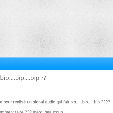
ip....bip....bip ??
pour réalisé un signal audio qui fait bip.....bip.....bip ????
 comment faire ??? merci beaucoup