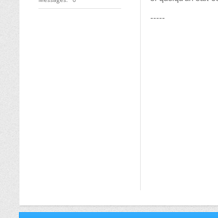
-----