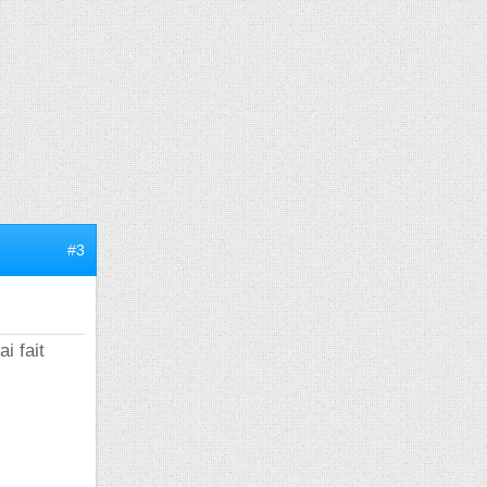
#3
i fait