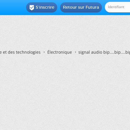
S'inscrire
Retour sur Futura

e et des technologies
Électronique
signal audio bip....bip....bi