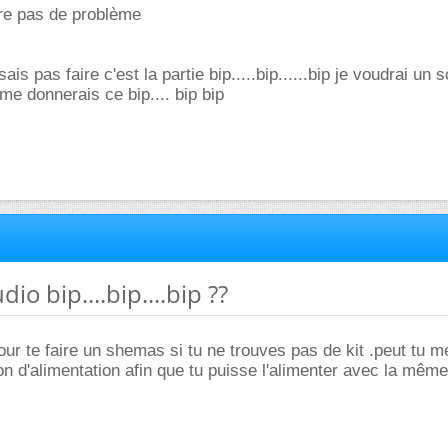
tre pas de problème
ais pas faire c'est la partie bip.....bip......bip je voudrai un
me donnerais ce bip.... bip bip
dio bip....bip....bip ??
our te faire un shemas si tu ne trouves pas de kit .peut tu m
ion d'alimentation afin que tu puisse l'alimenter avec la même