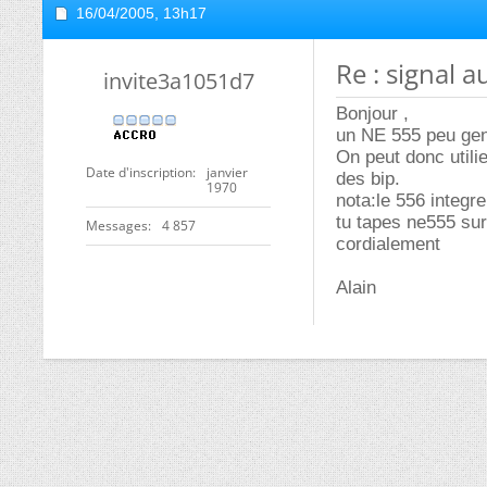
16/04/2005,
13h17
Re : signal au
invite3a1051d7
Bonjour ,
un NE 555 peu gen
On peut donc utili
Date d'inscription
janvier
des bip.
1970
nota:le 556 integre
tu tapes ne555 sur 
Messages
4 857
cordialement
Alain