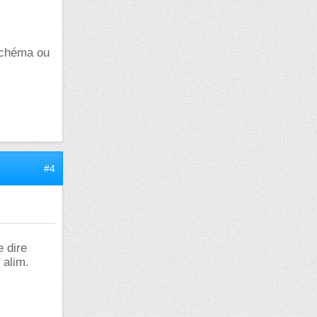
 schéma ou
#4
e dire
 alim.