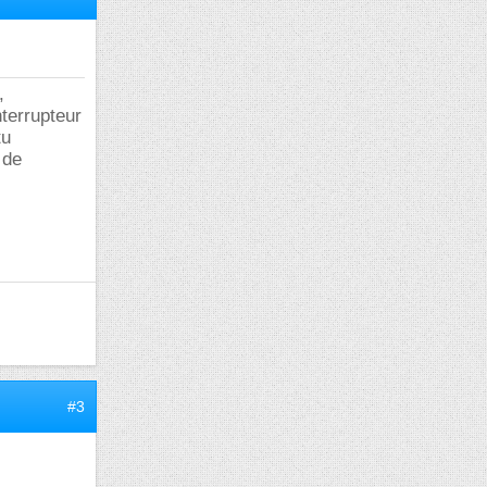
,
nterrupteur
tu
 de
#3