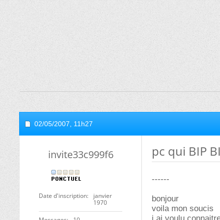
02/05/2007,
11h27
pc qui BIP B
invite33c999f6
------
Date d'inscription
janvier
bonjour
1970
voila mon soucis
j ai voulu connaitr
Messages
10