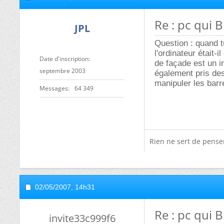
Re : pc qui 
JPL
Question : quand tu
l'ordinateur était-il
Date d'inscription
de façade est un in
septembre 2003
également pris des 
manipuler les barr
Messages
64 349
Rien ne sert de penser,
02/05/2007,
14h31
Re : pc qui 
invite33c999f6