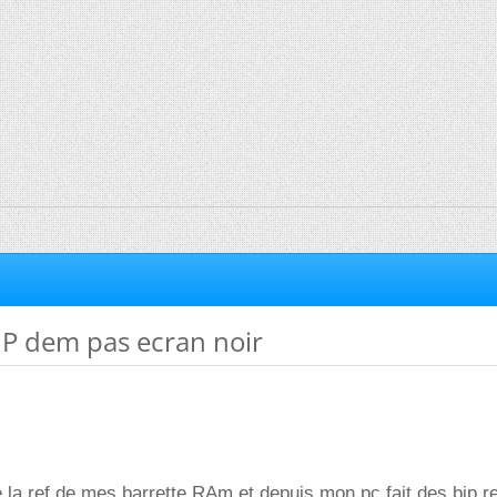
IP dem pas ecran noir
e la ref de mes barrette RAm et depuis mon pc fait des bip reg