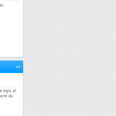
as
#4
e bips et
pend du