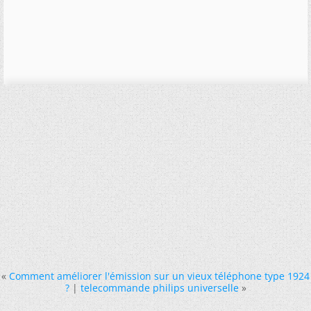
«
Comment améliorer l'émission sur un vieux téléphone type 1924
?
|
telecommande philips universelle
»