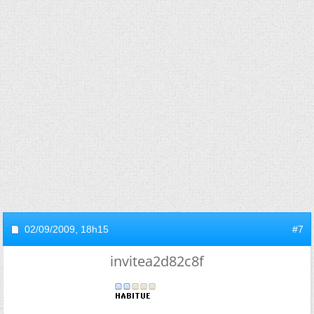
02/09/2009,
18h15
#7
invitea2d82c8f