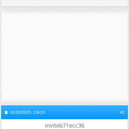
01/09/2009,
13h19
#2
inviteb71ecc36