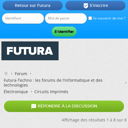
Retour sur Futura
S'inscrire

Se souvenir de moi ?
Forum
Futura-Techno : les forums de l'informatique et des
technologies
Électronique
Circuits Imprimés

RÉPONDRE À LA DISCUSSION
Affichage des résultats 1 à 8 sur 8