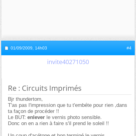
01/09/2009,
14h03
#4
invite40271050
Re : Circuits Imprimés
Bjr thundertom,
T'as pas l'impression que tu t'embéte pour rien ,dans
ta façon de procéder !!
Le BUT:
enlever
le vernis photo sensible.
Donc on en a rien à faire s'il prend le soleil !!
Un coup d'acétone et hop terminé le vernis