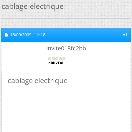
cablage electrique
18/09/2009,
11h18
#1
invite018fc2bb
cablage electrique