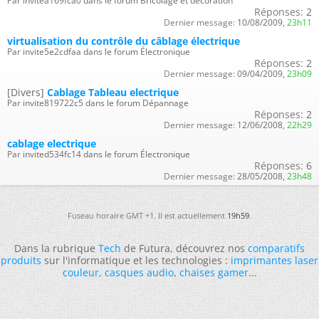
Par invitea169fca0 dans le forum Bricolage et décoration
Réponses:
2
Dernier message:
10/08/2009,
23h11
virtualisation du contrôle du câblage électrique
Par invite5e2cdfaa dans le forum Électronique
Réponses:
2
Dernier message:
09/04/2009,
23h09
[Divers]
Cablage Tableau electrique
Par invite819722c5 dans le forum Dépannage
Réponses:
2
Dernier message:
12/06/2008,
22h29
cablage electrique
Par invited534fc14 dans le forum Électronique
Réponses:
6
Dernier message:
28/05/2008,
23h48
Fuseau horaire GMT +1. Il est actuellement
19h59
.
Dans la rubrique
Tech
de Futura, découvrez nos
comparatifs
produits
sur l'informatique et les technologies :
imprimantes laser
couleur
,
casques audio
,
chaises gamer
...