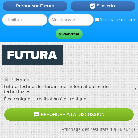
Retour sur Futura
S'inscrire

Se souvenir de moi ?
Forum
Futura-Techno : les forums de l'informatique et des
technologies
Électronique
réalisation électronique

RÉPONDRE À LA DISCUSSION
Affichage des résultats 1 à 16 sur 16