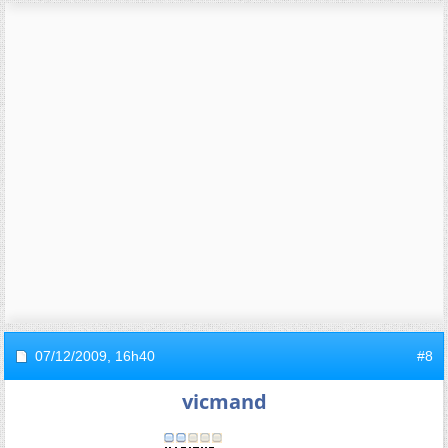
07/12/2009,
16h40
#8
vicmand