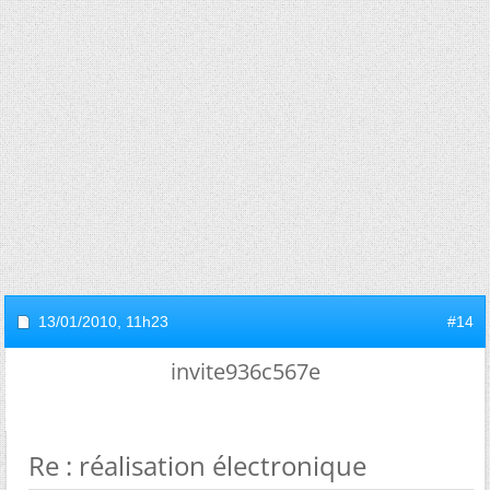
13/01/2010,
11h23
#14
invite936c567e
Re : réalisation électronique