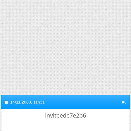
14/11/2009,
11h31
#6
inviteede7e2b6