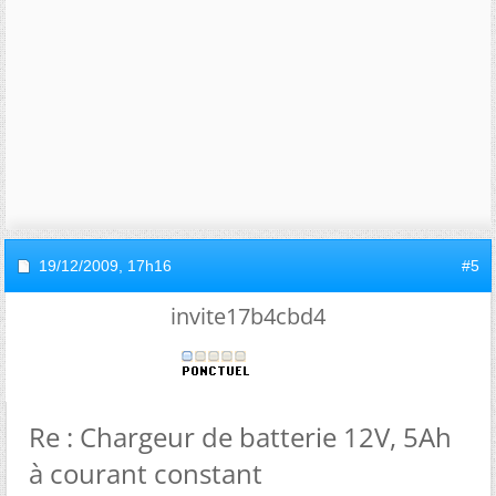
19/12/2009,
17h16
#5
invite17b4cbd4
Re : Chargeur de batterie 12V, 5Ah
à courant constant