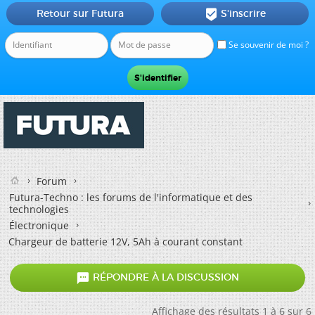
Retour sur Futura
S'inscrire

Se souvenir de moi ?
Forum
Futura-Techno : les forums de l'informatique et des
technologies
Électronique
Chargeur de batterie 12V, 5Ah à courant constant

RÉPONDRE À LA DISCUSSION
Affichage des résultats 1 à 6 sur 6