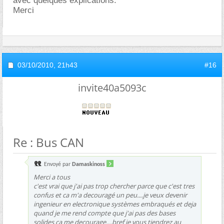
avec quelques explications.
Merci
03/10/2010,
21h43
#16
invite40a5093c
Re : Bus CAN
Envoyé par
Damaskinoss
Merci a tous
c'est vrai que j'ai pas trop chercher parce que c'est tres
confus et ca m'a decouragé un peu....je veux devenir
ingenieur en electronique systèmes embraqués et deja
quand je me rend compte que j'ai pas des bases
solides ca me decourage....bref je vous tiendrez au