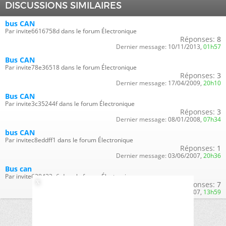
DISCUSSIONS SIMILAIRES
bus CAN
Par invite6616758d dans le forum Électronique
Réponses:
8
Dernier message:
10/11/2013,
01h57
Bus CAN
Par invite78e36518 dans le forum Électronique
Réponses:
3
Dernier message:
17/04/2009,
20h10
Bus CAN
Par invite3c35244f dans le forum Électronique
Réponses:
3
Dernier message:
08/01/2008,
07h34
bus CAN
Par invitec8eddff1 dans le forum Électronique
Réponses:
1
Dernier message:
03/06/2007,
20h36
Bus can
Par invite628433a6 dans le forum Électronique
Réponses:
7
Dernier message:
09/03/2007,
13h59
Fuseau horaire GMT +1. Il est actuellement
06h03
.