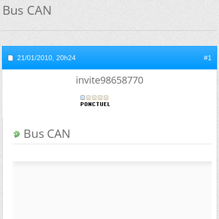
Bus CAN
21/01/2010,
20h24
#1
invite98658770
Bus CAN