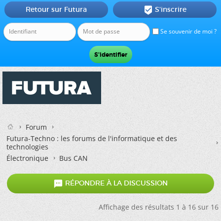
Retour sur Futura
S'inscrire

Se souvenir de moi ?
Forum
Futura-Techno : les forums de l'informatique et des
technologies
Électronique
Bus CAN

RÉPONDRE À LA DISCUSSION
Affichage des résultats 1 à 16 sur 16