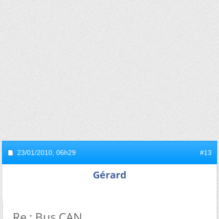
23/01/2010,
06h29
#13
Gérard
Re : Bus CAN