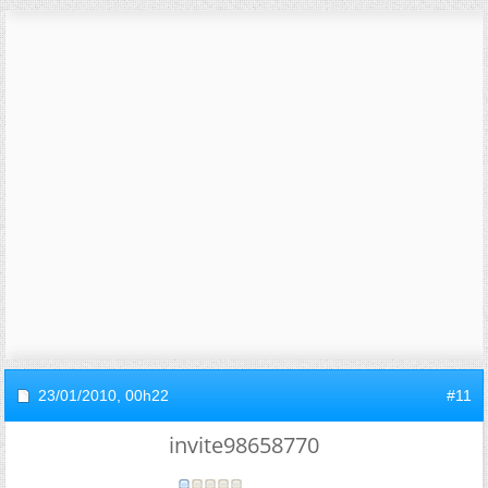
23/01/2010,
00h22
#11
invite98658770