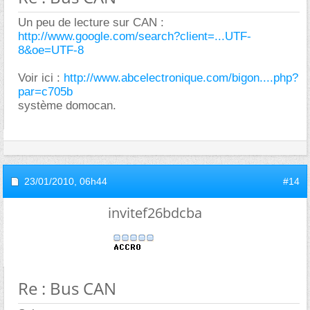
Un peu de lecture sur CAN :
http://www.google.com/search?client=...UTF-
8&oe=UTF-8
Voir ici :
http://www.abcelectronique.com/bigon....php?
par=c705b
système domocan.
23/01/2010,
06h44
#14
invitef26bdcba
Re : Bus CAN