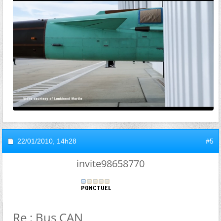
22/01/2010,
14h28
#5
invite98658770
Re : Bus CAN