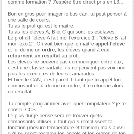
comme formation ? J'espére être direct pris en L3...
Bon en gros pour imager le bus can, tu peut penser à
une salle de cours.
Tu as le prof qui est le maitre.
Tu as les élèves A, B et C qui sont les esclaves.
Le prof dit "élève A fait moi l'exercice 1", "élève B fait
moi l'exo 2". On voit bien que le maitre
appel l'eleve
et lui donne un
ordre
, les éléves quand à eux,
retournent un resultat
au prof...
Les eleves ne peuvent pas communiquer entre eux,
c'est une classe parfaite, ils ne peuvent pas voir non
plus les exercices de leurs camarades.
Et bien le CAN, c'est pareil. Il faut que tu appel ton
composant et lui donne un ordre, il te retourne alors
un resultat.
Tu compte programmer avec quel compilateur ? je te
conseil CCS.
Le plus dur je pense sera de trouver quels
composants utiliser, il faut qu'ils remplissent ta
fonction (mesure temperature et tension) mais aussi
qu'il puissent recevoir les appels et les ordres de ton