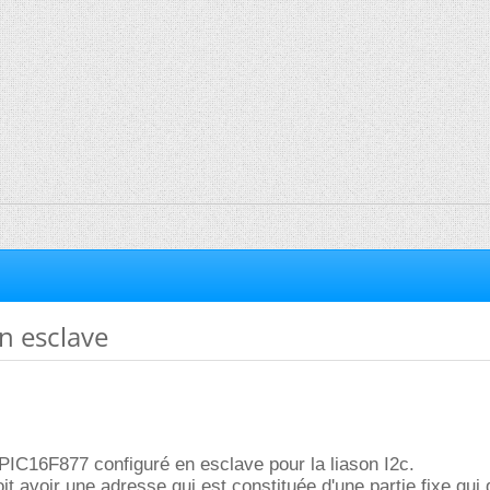
n esclave
n PIC16F877 configuré en esclave pour la liason I2c.
t avoir une adresse qui est constituée d'une partie fixe qui