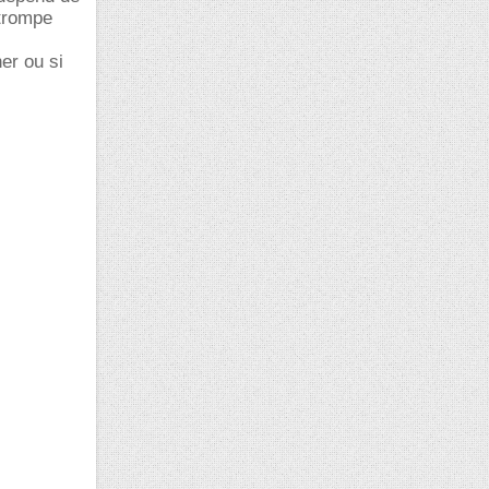
 trompe
er ou si