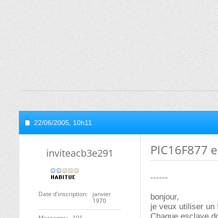
22/06/2005,
10h11
PIC16F877 e
inviteacb3e291
------
Date d'inscription
janvier
bonjour,
1970
je veux utiliser u
Chaque esclave doi
Messages
101