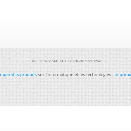
Fuseau horaire GMT +1. Il est actuellement
12h29
.
mparatifs produits
sur l'informatique et les technologies :
imprima