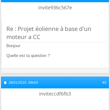
invite936c567e
Re : Projet éolienne à base d'un
moteur a CC
Bonjour
Quelle est ta question ?
28/01/2010,
08h03
#3
inviteccdf6fb3