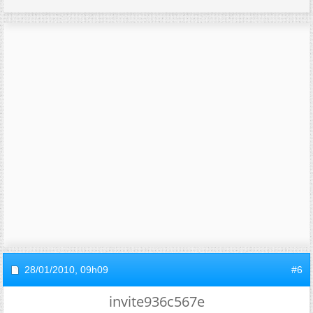
28/01/2010,
09h09
#6
invite936c567e