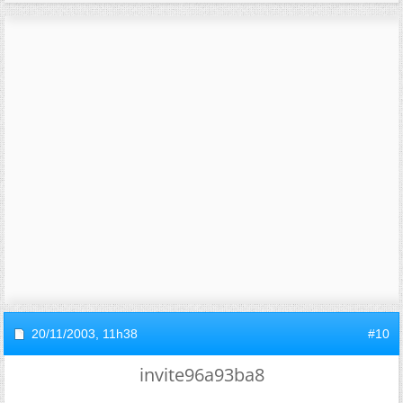
20/11/2003,
11h38
#10
invite96a93ba8