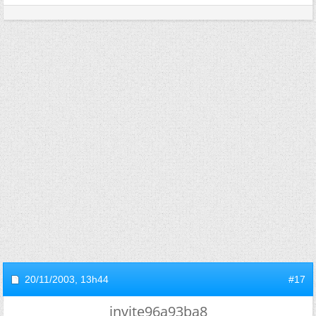
20/11/2003,
13h44
#17
invite96a93ba8