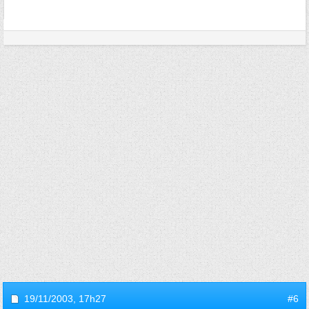
19/11/2003,
17h27
#6