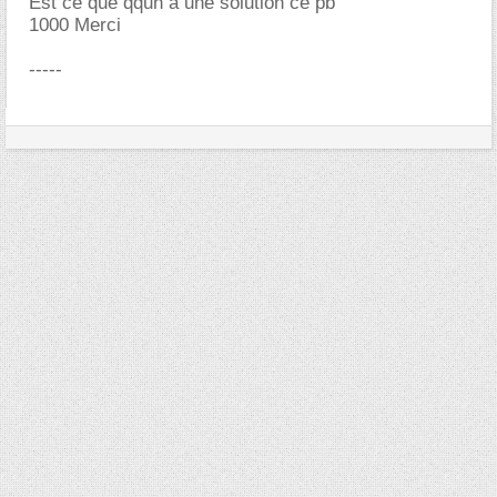
Est ce que qqun a une solution ce pb
1000 Merci
-----