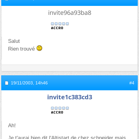
invite96a93ba8
Salut
Rien trouvé
19/11/2003,
14h46
#4
invite1c383cd3
Ah!
Je t'aurai bien dit l'Altistart de chez schneider mais