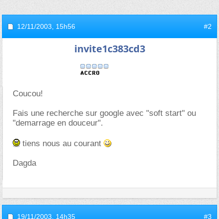
12/11/2003,
15h56
#2
invite1c383cd3
Coucou!
Fais une recherche sur google avec "soft start" ou
"demarrage en douceur".
tiens nous au courant
Dagda
19/11/2003,
14h35
#3