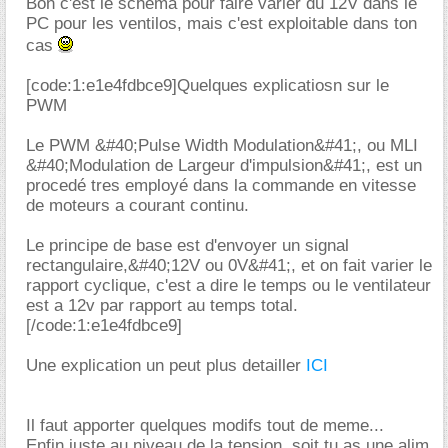
Bon c'est le schema pour faire varier du 12V dans le
PC pour les ventilos, mais c'est exploitable dans ton
cas
[code:1:e1e4fdbce9]Quelques explicatiosn sur le
PWM
Le PWM &#40;Pulse Width Modulation&#41;, ou MLI
&#40;Modulation de Largeur d'impulsion&#41;, est un
procedé tres employé dans la commande en vitesse
de moteurs a courant continu.
Le principe de base est d'envoyer un signal
rectangulaire,&#40;12V ou 0V&#41;, et on fait varier le
rapport cyclique, c'est a dire le temps ou le ventilateur
est a 12v par rapport au temps total.
[/code:1:e1e4fdbce9]
Une explication un peut plus detailler
ICI
Il faut apporter quelques modifs tout de meme...
Enfin juste au niveau de la tension, soit tu as une alim