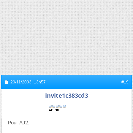
20/11/2003,
13h57
#19
invite1c383cd3
Pour AJ2: