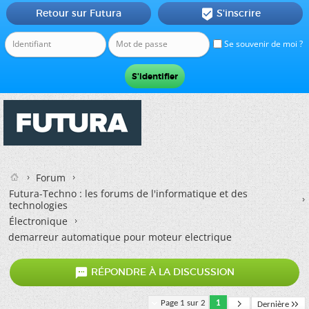
Retour sur Futura
S'inscrire

Se souvenir de moi ?
Forum
Futura-Techno : les forums de l'informatique et des
technologies
Électronique
demarreur automatique pour moteur electrique

RÉPONDRE À LA DISCUSSION
Page 1 sur 2
1
Dernière