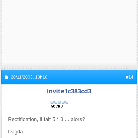
20/11/2003,
13h16
#14
invite1c383cd3
Rectification, il fait 5 * 3 ... alors?
Dagda