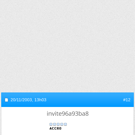
20/11/2003,
13h03
#12
invite96a93ba8