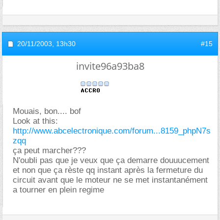
20/11/2003,
13h30
#15
invite96a93ba8
Mouais, bon.... bof
Look at this:
http://www.abcelectronique.com/forum...8159_phpN7s
zqq
ça peut marcher???
N'oubli pas que je veux que ça demarre douuucement
et non que ça rèste qq instant après la fermeture du
circuit avant que le moteur ne se met instantanément
a tourner en plein regime