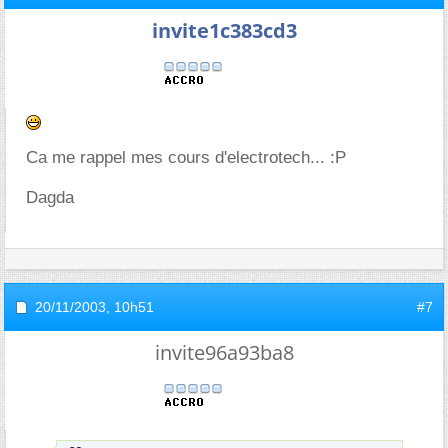
invite1c383cd3
Ca me rappel mes cours d'electrotech... :P
Dagda
20/11/2003,
10h51
#7
invite96a93ba8