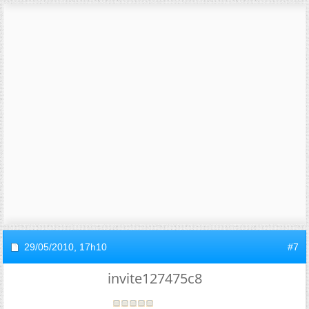
29/05/2010,
17h10
#7
invite127475c8