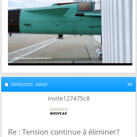
29/05/2010,
16h42
#5
invite127475c8
Re : Tension continue à éliminer?