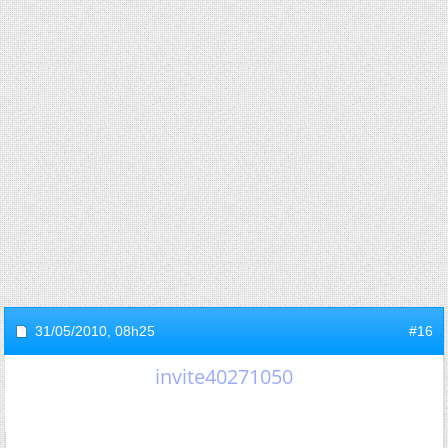
31/05/2010,
08h25
#16
invite40271050