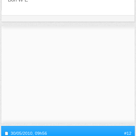
30/05/2010,
09h56
#12