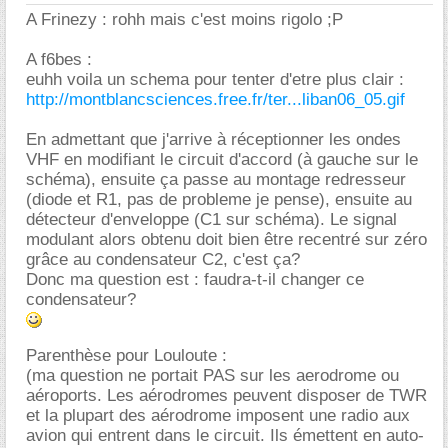
A Frinezy : rohh mais c'est moins rigolo ;P
A f6bes :
euhh voila un schema pour tenter d'etre plus clair :
http://montblancsciences.free.fr/ter...liban06_05.gif
En admettant que j'arrive à réceptionner les ondes
VHF en modifiant le circuit d'accord (à gauche sur le
schéma), ensuite ça passe au montage redresseur
(diode et R1, pas de probleme je pense), ensuite au
détecteur d'enveloppe (C1 sur schéma). Le signal
modulant alors obtenu doit bien être recentré sur zéro
grâce au condensateur C2, c'est ça?
Donc ma question est : faudra-t-il changer ce
condensateur?
Parenthèse pour Louloute :
(ma question ne portait PAS sur les aerodrome ou
aéroports. Les aérodromes peuvent disposer de TWR
et la plupart des aérodrome imposent une radio aux
avion qui entrent dans le circuit. Ils émettent en auto-