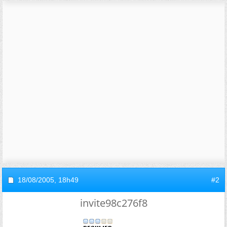
18/08/2005,
18h49
#2
invite98c276f8