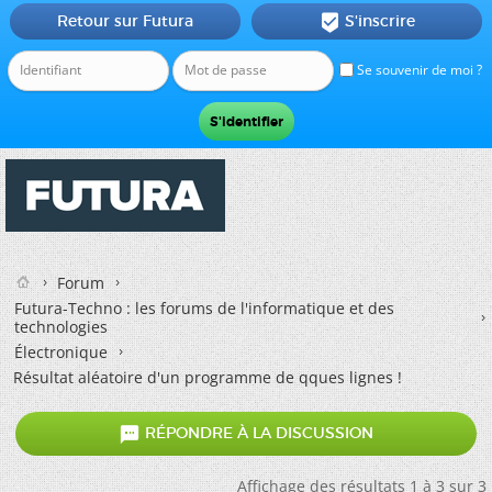
Retour sur Futura
S'inscrire

Se souvenir de moi ?
Forum
Futura-Techno : les forums de l'informatique et des
technologies
Électronique
Résultat aléatoire d'un programme de qques lignes !

RÉPONDRE À LA DISCUSSION
Affichage des résultats 1 à 3 sur 3