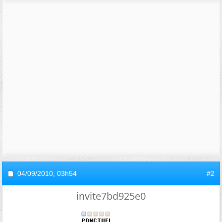
04/09/2010,
03h54
#2
invite7bd925e0