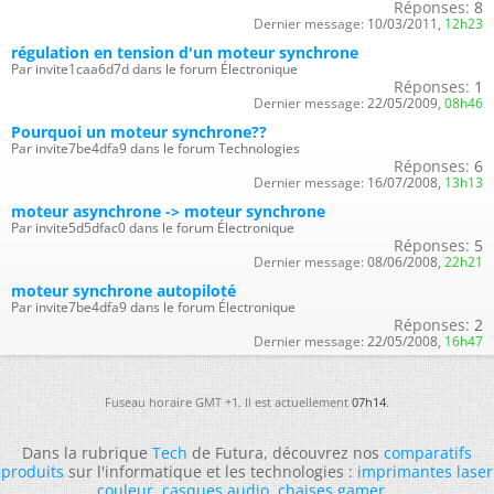
Réponses:
8
Dernier message:
10/03/2011,
12h23
régulation en tension d'un moteur synchrone
Par invite1caa6d7d dans le forum Électronique
Réponses:
1
Dernier message:
22/05/2009,
08h46
Pourquoi un moteur synchrone??
Par invite7be4dfa9 dans le forum Technologies
Réponses:
6
Dernier message:
16/07/2008,
13h13
moteur asynchrone -> moteur synchrone
Par invite5d5dfac0 dans le forum Électronique
Réponses:
5
Dernier message:
08/06/2008,
22h21
moteur synchrone autopiloté
Par invite7be4dfa9 dans le forum Électronique
Réponses:
2
Dernier message:
22/05/2008,
16h47
Fuseau horaire GMT +1. Il est actuellement
07h14
.
Dans la rubrique
Tech
de Futura, découvrez nos
comparatifs
produits
sur l'informatique et les technologies :
imprimantes laser
couleur
,
casques audio
,
chaises gamer
...