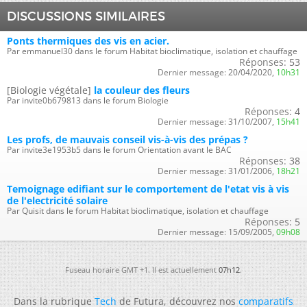
DISCUSSIONS SIMILAIRES
Ponts thermiques des vis en acier.
Par emmanuel30 dans le forum Habitat bioclimatique, isolation et chauffage
Réponses:
53
Dernier message:
20/04/2020,
10h31
[Biologie végétale]
la couleur des fleurs
Par invite0b679813 dans le forum Biologie
Réponses:
4
Dernier message:
31/10/2007,
15h41
Les profs, de mauvais conseil vis-à-vis des prépas ?
Par invite3e1953b5 dans le forum Orientation avant le BAC
Réponses:
38
Dernier message:
31/01/2006,
18h21
Temoignage edifiant sur le comportement de l'etat vis à vis
de l'electricité solaire
Par Quisit dans le forum Habitat bioclimatique, isolation et chauffage
Réponses:
5
Dernier message:
15/09/2005,
09h08
Fuseau horaire GMT +1. Il est actuellement
07h12
.
Dans la rubrique
Tech
de Futura, découvrez nos
comparatifs