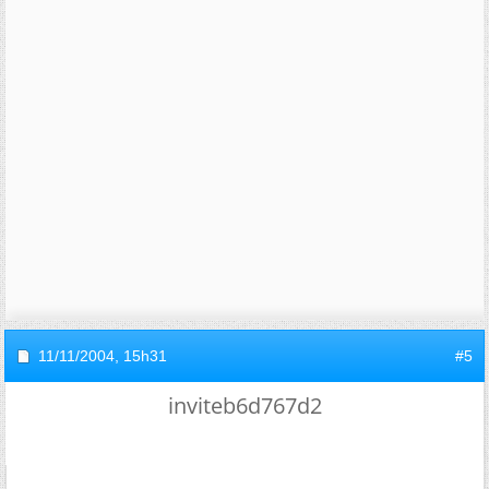
11/11/2004,
15h31
#5
inviteb6d767d2