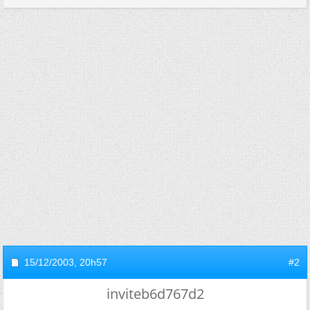
15/12/2003,
20h57
#2
inviteb6d767d2