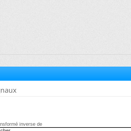
ignaux
ransformé inverse de
icher