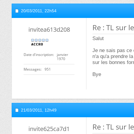
20/03/2011,
22h54
Re : TL sur l
invitea613d208
Salut
Je ne sais pas ce 
Date d'inscription
janvier
n'a qu'a prendre l
1970
sur les bonnes fo
Messages
951
Bye
21/03/2011,
12h49
Re : TL sur l
invite625ca7d1