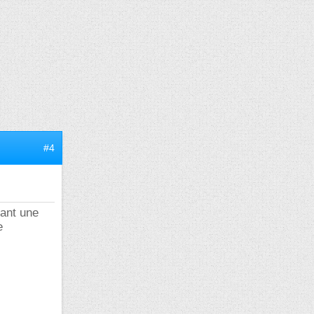
#4
dant une
e