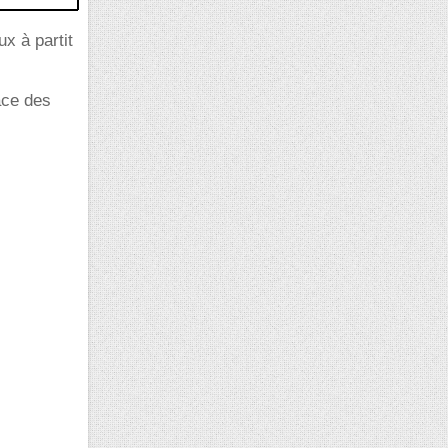
x à partit
ace des