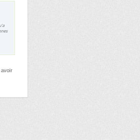
u'a
nnes
 avoir