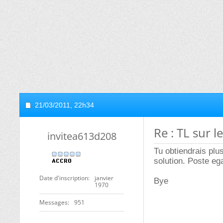
21/03/2011,
22h34
Re : TL sur l
invitea613d208
Tu obtiendrais pl
solution. Poste eg
Date d'inscription
janvier
Bye
1970
Messages
951