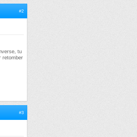
#2
nverse, tu
ur retomber
#3