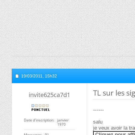
19/03/2011,
15h32
TL sur les s
invite625ca7d1
------
Date d'inscription
janvier
salu
1970
je veux avoir la t
Cliquez pour aff
Messages
91