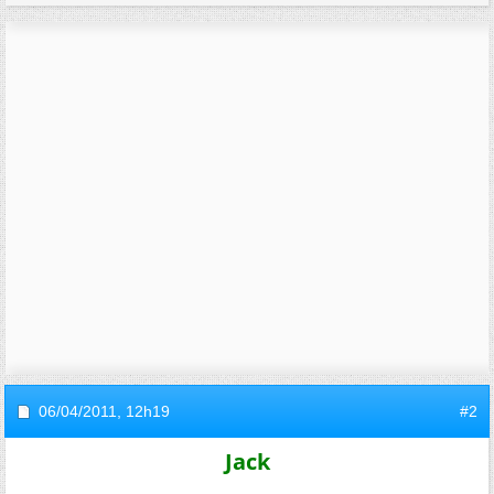
06/04/2011,
12h19
#2
Jack