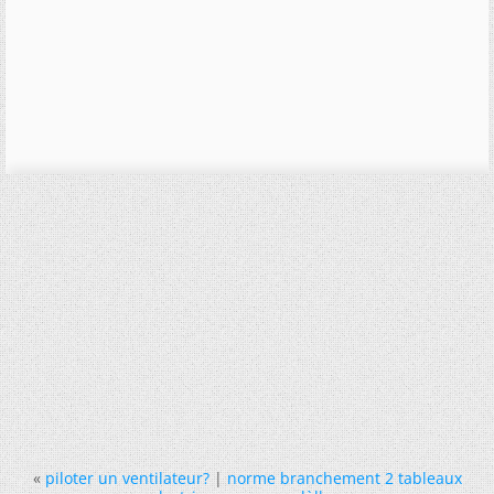
«
piloter un ventilateur?
|
norme branchement 2 tableaux