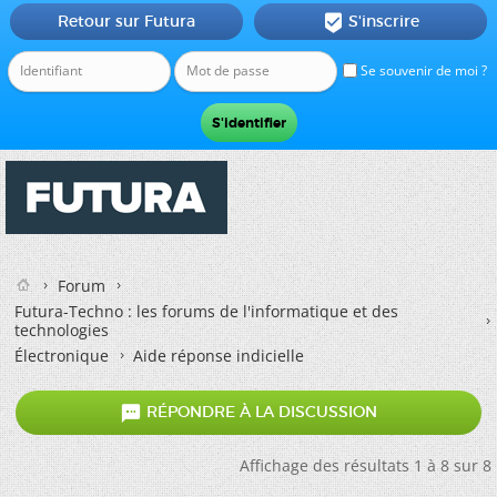
Retour sur Futura
S'inscrire

Se souvenir de moi ?
Forum
Futura-Techno : les forums de l'informatique et des
technologies
Électronique
Aide réponse indicielle

RÉPONDRE À LA DISCUSSION
Affichage des résultats 1 à 8 sur 8