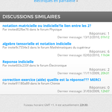
electriques en parralèlle
»
DISCUSSIONS SIMILAIRES
notation matricielle ou indicielle?le lien entre les 2?
Par invited02fbe76 dans le forum Physique
Réponses:
1
Dernier message:
13/12/2010,
01h12
algebre tensorielle et notation indicielle
Par invite9c7554e3 dans le forum Mathématiques du supérieur
Réponses:
6
Dernier message:
02/02/2010,
11h34
Reponse indicielle
Par invite603c233f dans le forum Électronique
Réponses:
2
Dernier message:
11/11/2009,
20h31
correction exercice (aide) quellle est la réponse??? MERCI
Par invite91180a89 dans le forum Chimie
Réponses:
0
Dernier message:
31/03/2009,
12h07
Fuseau horaire GMT +1. Il est actuellement
22h30
.