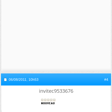
06/08/2011,
10h53
#4
invitec9533676