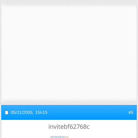
05/11/2005,
15h15
#5
invitebf62768c