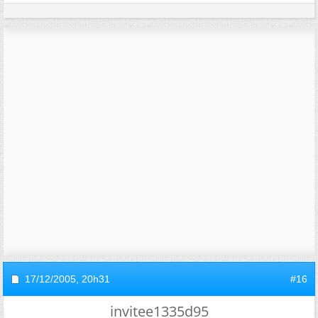
17/12/2005,
20h31
#16
invitee1335d95