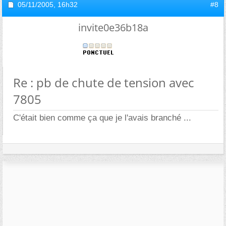
05/11/2005,
16h32
#8
invite0e36b18a
Re : pb de chute de tension avec
7805
C'était bien comme ça que je l'avais branché ...