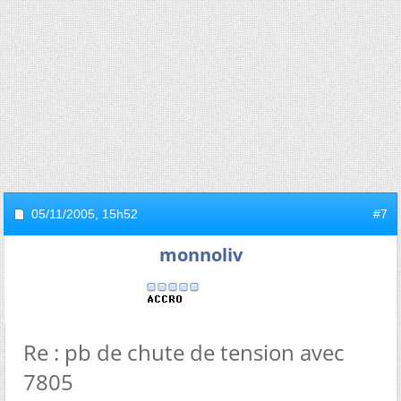
05/11/2005,
15h52
#7
monnoliv
Re : pb de chute de tension avec
7805