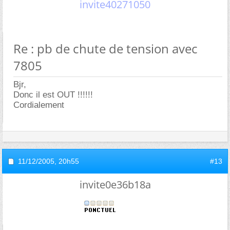
invite40271050
Re : pb de chute de tension avec
7805
Bjr,
Donc il est OUT !!!!!!
Cordialement
11/12/2005,
20h55
#13
invite0e36b18a