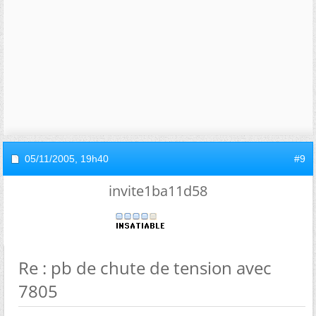
05/11/2005,
19h40
#9
invite1ba11d58
Re : pb de chute de tension avec
7805