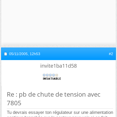
05/11/2005,
12h53
#2
invite1ba11d58
Re : pb de chute de tension avec
7805
Tu devrais essayer ton régulateur sur une alimentation