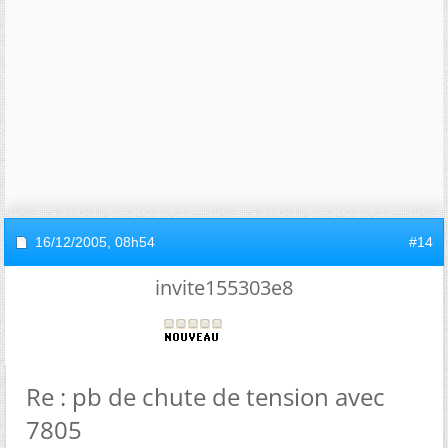
16/12/2005,
08h54
#14
invite155303e8
Re : pb de chute de tension avec
7805