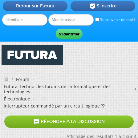
Retour sur Futura
S'inscrire

Se souvenir de moi ?
Forum
Futura-Techno : les forums de l'informatique et des
technologies
Électronique
interrupteur commandé par un circuit logique ??

RÉPONDRE À LA DISCUSSION
Affichage des résultats 1 à 4 sur 4