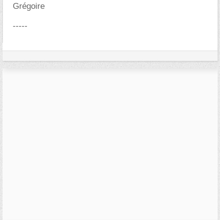
Grégoire
-----