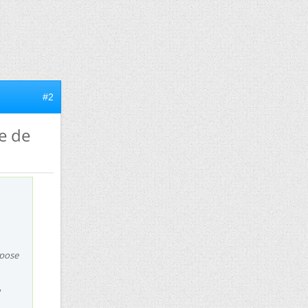
#2
e de
opose