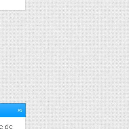
#3
e de