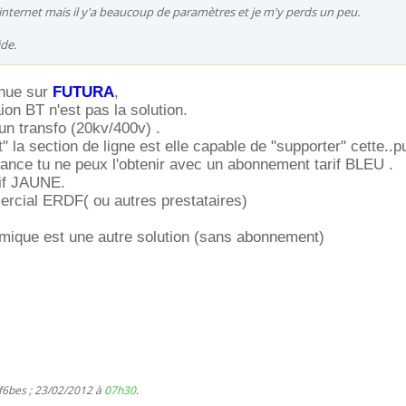
r internet mais il y'a beaucoup de paramètres et je m'y perds un peu.
ide.
enue sur
FUTURA
,
on BT n'est pas la solution.
un transfo (20kv/400v) .
" la section de ligne est elle capable de "supporter" cette..p
sance tu ne peux l'obtenir avec un abonnement tarif BLEU .
rif JAUNE.
rcial ERDF( ou autres prestataires)
rmique est une autre solution (sans abonnement)
 f6bes ; 23/02/2012 à
07h30
.