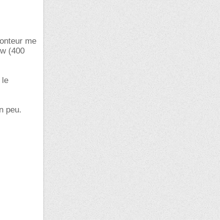
monteur me
Kw (400
 le
n peu.