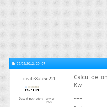
22/02/2012,
20h07
Calcul de l
invite8ab5e22f
Kw
------
Date d'inscription
janvier
1970