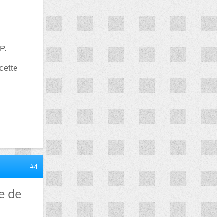
P.
cette
#4
e de