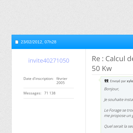
23/02/2012,
07h28
Re : Calcul 
invite40271050
50 Kw
Date d'inscription
février
Envoyé par
xyl
2005
Bonjour,
Messages
71 138
Je souhaite inst
Le Forage se tro
me propose un g
Quel serait la s