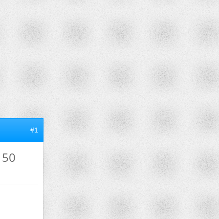
#1
 50