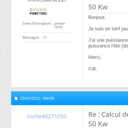
50 Kw
Bonjour,
Date d'inscription
janvier
1970
Je suis en tarif j
Messages
12
J'ai une puissance
puissance l'été (d
Merci.
Cdt.
23/02/2012,
08h08
Re : Calcul 
invite40271050
50 Kw