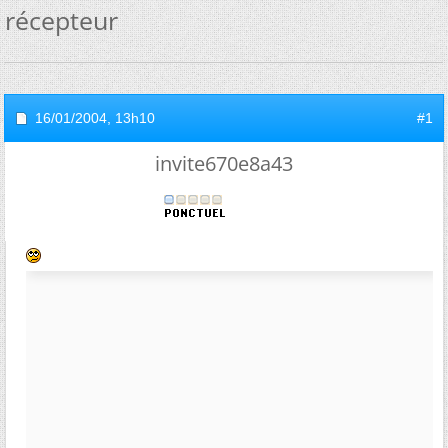
récepteur
16/01/2004,
13h10
#1
invite670e8a43