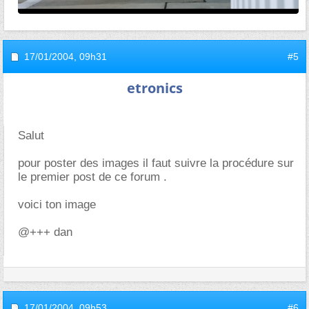
17/01/2004,
09h31
#5
etronics
Salut
pour poster des images il faut suivre la procédure sur
le premier post de ce forum .
voici ton image
@+++ dan
17/01/2004,
09h53
#6