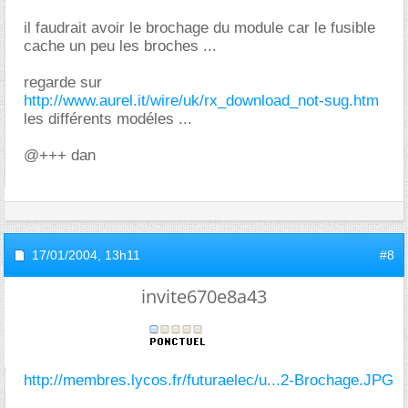
il faudrait avoir le brochage du module car le fusible
cache un peu les broches ...
regarde sur
http://www.aurel.it/wire/uk/rx_download_not-sug.htm
les différents modéles ...
@+++ dan
17/01/2004,
13h11
#8
invite670e8a43
http://membres.lycos.fr/futuraelec/u...2-Brochage.JPG