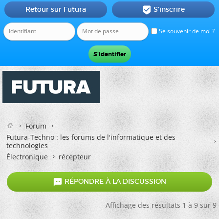
Retour sur Futura
S'inscrire

Se souvenir de moi ?
Forum
Futura-Techno : les forums de l'informatique et des
technologies
Électronique
récepteur

RÉPONDRE À LA DISCUSSION
Affichage des résultats 1 à 9 sur 9