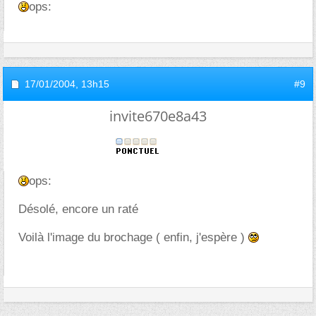
ops:
17/01/2004,
13h15
#9
invite670e8a43
ops:
Désolé, encore un raté
Voilà l'image du brochage ( enfin, j'espère )