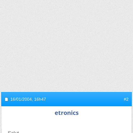
16/01/2004,
16h47
#2
etronics