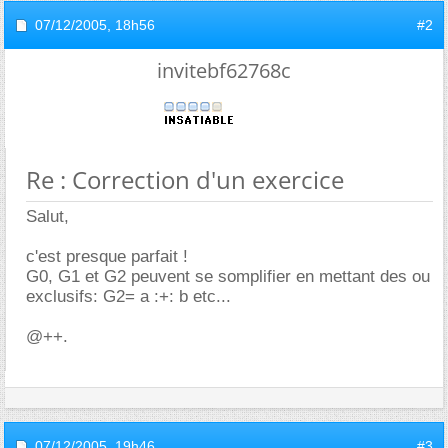
07/12/2005,
18h56
#2
invitebf62768c
Re : Correction d'un exercice
Salut,
c'est presque parfait !
G0, G1 et G2 peuvent se somplifier en mettant des ou
exclusifs: G2= a :+: b etc...
@++.
07/12/2005,
19h46
#3