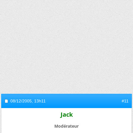
08/12/2005,
13h11
#11
Jack
Modérateur