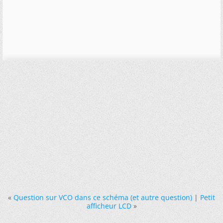
«
Question sur VCO dans ce schéma (et autre question)
|
Petit
afficheur LCD
»