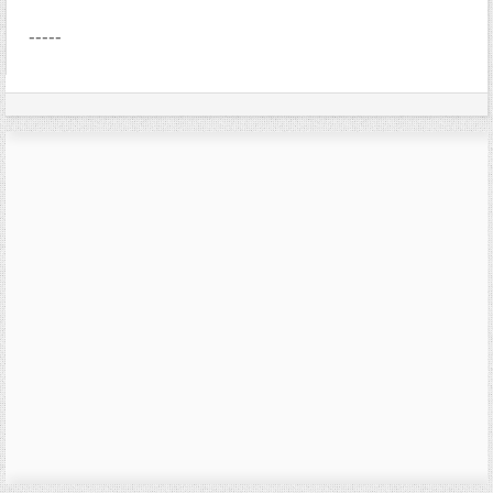
-----