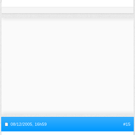
08/12/2005,
16h59
#15