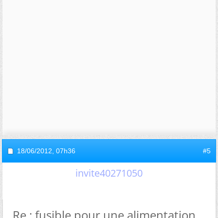
18/06/2012,
07h36
#5
invite40271050
Re : fusible pour une alimentation