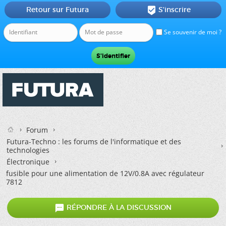
Retour sur Futura
S'inscrire

Se souvenir de moi ?
Forum
Futura-Techno : les forums de l'informatique et des
technologies
Électronique
fusible pour une alimentation de 12V/0.8A avec régulateur
7812

RÉPONDRE À LA DISCUSSION