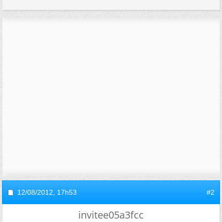
12/08/2012,
17h53
#2
invitee05a3fcc