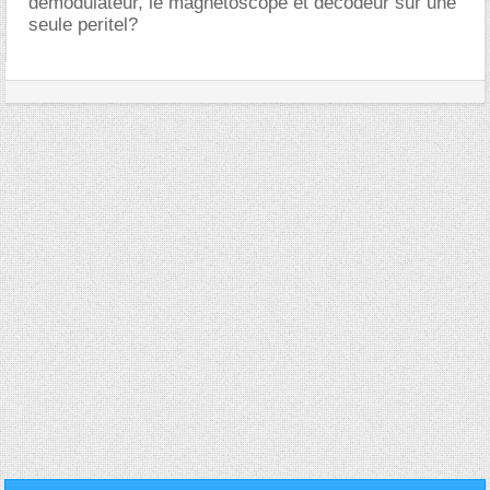
démodulateur, le magnétoscope et décodeur sur une
seule peritel?