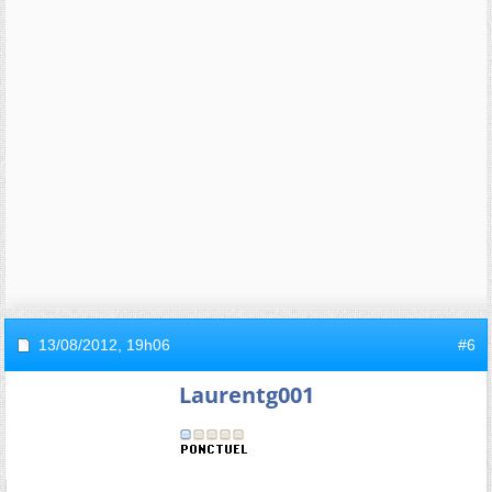
13/08/2012,
19h06
#6
Laurentg001