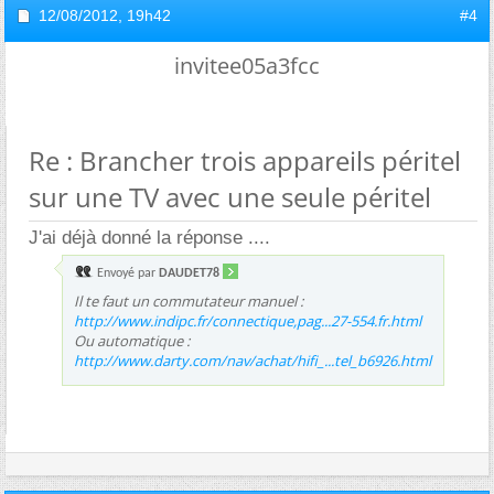
12/08/2012,
19h42
#4
invitee05a3fcc
Re : Brancher trois appareils péritel
sur une TV avec une seule péritel
J'ai déjà donné la réponse ....
Envoyé par
DAUDET78
Il te faut un commutateur manuel :
http://www.indipc.fr/connectique,pag...27-554.fr.html
Ou automatique :
http://www.darty.com/nav/achat/hifi_...tel_b6926.html