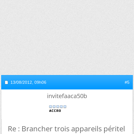
13/08/2012,
09h06
#5
invitefaaca50b
Re : Brancher trois appareils péritel