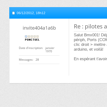
06/12/2012,
18h12
Re : pilotes
invite404a1a6b
Salut Bmx001! Déj
périph, Ports (COM
clic droit > mettre
Date d'inscription
janvier
arduino, et voilà!
1970
En espérant t'avoi
Messages
28