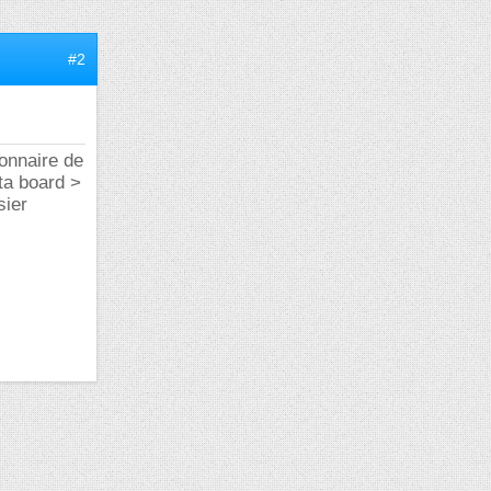
#2
onnaire de
ta board >
sier