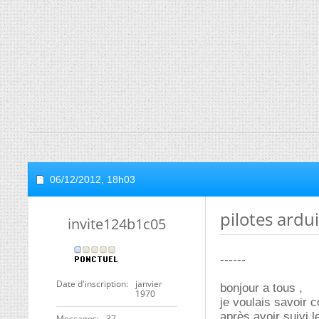
06/12/2012,
18h03
pilotes ardu
invite124b1c05
------
Date d'inscription
janvier
bonjour a tous ,
1970
je voulais savoir 
après avoir suivi l
Messages
37