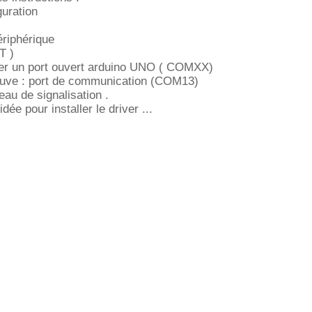
uration
ériphérique
T )
uver un port ouvert arduino UNO ( COMXX)
rouve : port de communication (COM13)
eau de signalisation .
dée pour installer le driver ...