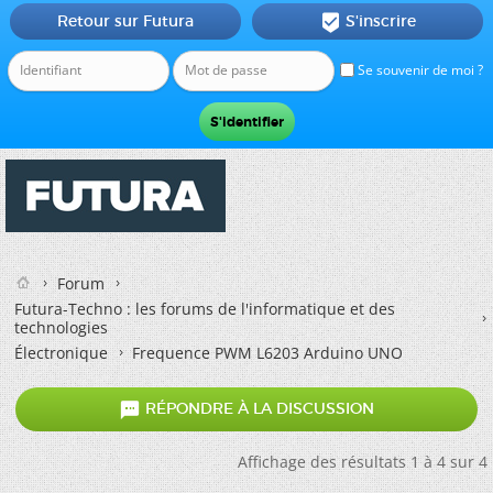
Retour sur Futura
S'inscrire

Se souvenir de moi ?
Forum
Futura-Techno : les forums de l'informatique et des
technologies
Électronique
Frequence PWM L6203 Arduino UNO

RÉPONDRE À LA DISCUSSION
Affichage des résultats 1 à 4 sur 4