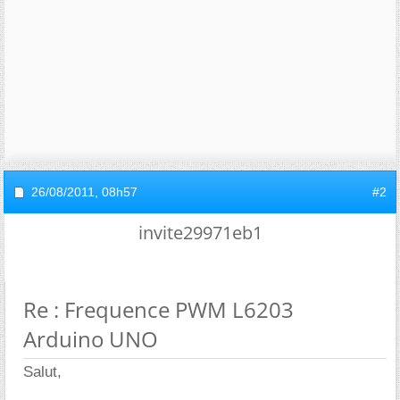
26/08/2011,
08h57
#2
invite29971eb1
Re : Frequence PWM L6203
Arduino UNO
Salut,