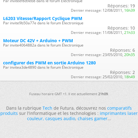
Par inviteef8d9eb8 dans le forum Électronique
Réponses:
19
Dernier message:
12/08/2011,
16h39
L6203 Vitesse/Rapport Cyclique PWM
Par invite9b50a77e dans le forum Électronique
Réponses:
10
Dernier message:
11/08/2011,
21h33
Moteur DC 42V + Arduino + PWM
Par invite4064882a dans le forum Électronique
Réponses:
6
Dernier message:
23/05/2010,
20h35
configurer des PWM en sortie Arduino 1280
Par invitea3de4890 dans le forum Électronique
Réponses:
2
Dernier message:
25/02/2010,
18h49
Fuseau horaire GMT +1. Il est actuellement
21h09
.
Dans la rubrique
Tech
de Futura, découvrez nos
comparatifs
produits
sur l'informatique et les technologies :
imprimantes laser
couleur
,
casques audio
,
chaises gamer
...