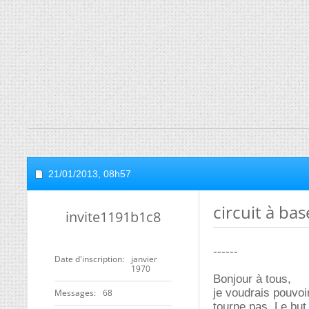
21/01/2013,
08h57
circuit à ba
invite1191b1c8
------
Date d'inscription
janvier
1970
Bonjour à tous,
je voudrais pouvoi
Messages
68
tourne pas. Le but