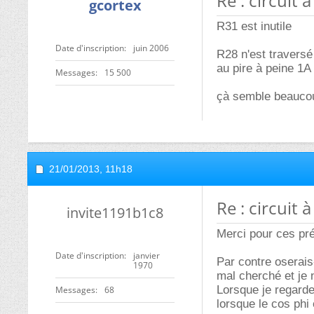
Re : circuit
gcortex
R31 est inutile
Date d'inscription
juin 2006
R28 n'est traversé
au pire à peine 1A
Messages
15 500
çà semble beauco
21/01/2013,
11h18
Re : circuit
invite1191b1c8
Merci pour ces pré
Date d'inscription
janvier
Par contre oserais-
1970
mal cherché et je 
Lorsque je regard
Messages
68
lorsque le cos phi 