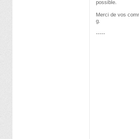
possible.
Merci de vos comme
g.
-----