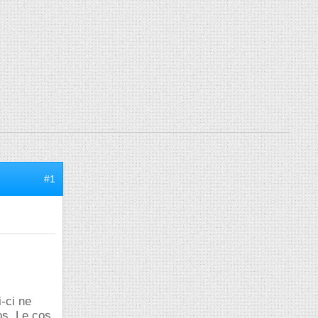
#1
-ci ne
os. Le cos