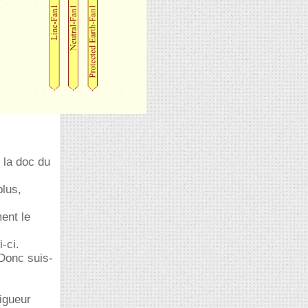
 la doc du
plus,
ent le
i-ci.
 Donc suis-
igueur