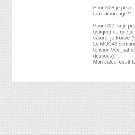
Pour R28 je peux d
faux amorçage ?
Pour R27, si je pr
typique) et, que je
saturé, je trouve 
Le MOC43 demande 
tension Vce_sat do
dessous).
Mon calcul est-il f