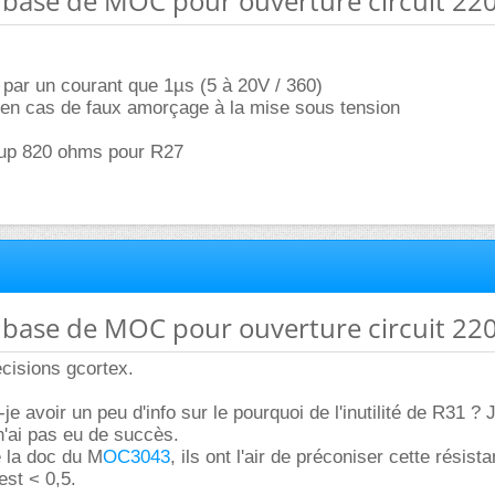
 à base de MOC pour ouverture circuit 22
 par un courant que 1µs (5 à 20V / 360)
 en cas de faux amorçage à la mise sous tension
up 820 ohms pour R27
 à base de MOC pour ouverture circuit 22
cisions gcortex.
je avoir un peu d'info sur le pourquoi de l'inutilité de R31 ? J
n'ai pas eu de succès.
e la doc du M
OC3043
, ils ont l'air de préconiser cette résist
est < 0,5.