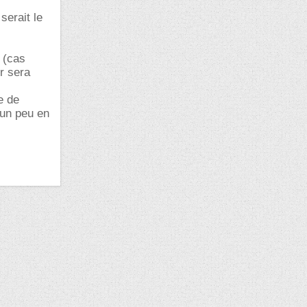
serait le
V (cas
or sera
e de
 un peu en