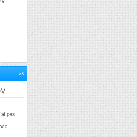
0V
#3
0V
'ai pas
ance