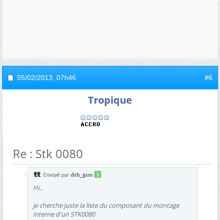
05/02/2013,
07h46
#6
Tropique
Re : Stk 0080
Envoyé par
dvb_gsm
Hi..
je cherche juste la liste du composant du montage
interne d'un STK0080