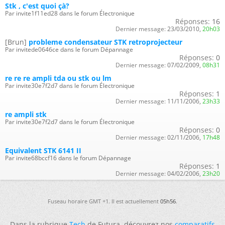
Stk , c'est quoi çà?
Par invite1f11ed28 dans le forum Électronique
Réponses:
16
Dernier message:
23/03/2010,
20h03
[Brun]
probleme condensateur STK retroprojecteur
Par invitede0646ce dans le forum Dépannage
Réponses:
0
Dernier message:
07/02/2009,
08h31
re re re ampli tda ou stk ou lm
Par invite30e7f2d7 dans le forum Électronique
Réponses:
1
Dernier message:
11/11/2006,
23h33
re ampli stk
Par invite30e7f2d7 dans le forum Électronique
Réponses:
0
Dernier message:
02/11/2006,
17h48
Equivalent STK 6141 II
Par invite68bccf16 dans le forum Dépannage
Réponses:
1
Dernier message:
04/02/2006,
23h20
Fuseau horaire GMT +1. Il est actuellement
05h56
.
Dans la rubrique
Tech
de Futura, découvrez nos
comparatifs