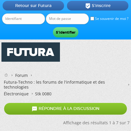
Retour sur Futura
S'inscrire

Se souvenir de moi ?
Forum
Futura-Techno : les forums de l'informatique et des
technologies
Électronique
Stk 0080

RÉPONDRE À LA DISCUSSION
Affichage des résultats 1 à 7 sur 7