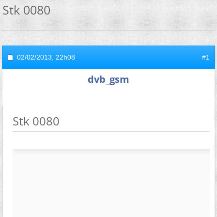
Stk 0080
02/02/2013,
22h08
#1
dvb_gsm
Stk 0080