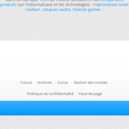
produits
sur l'informatique et les technologies :
imprimantes laser
couleur
,
casques audio
,
chaises gamer
...
-
Futura
-
Archives
-
Conso
-
Gestion des cookies
-
Politique de confidentialité
-
Haut de page