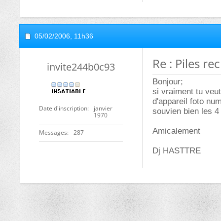
05/02/2006,
11h36
Re : Piles r
invite244b0c93
Bonjour;
si vraiment tu veu
d'appareil foto nu
Date d'inscription
janvier
souvien bien les 4
1970
Amicalement
Messages
287
Dj HASTTRE