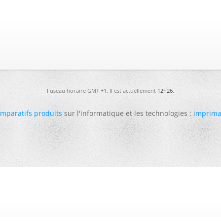
Fuseau horaire GMT +1. Il est actuellement
12h26
.
mparatifs produits
sur l'informatique et les technologies :
imprima