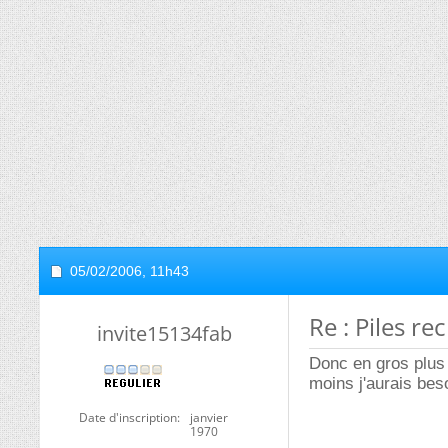
05/02/2006,
11h43
Re : Piles r
invite15134fab
Donc en gros plus 
moins j'aurais bes
Date d'inscription
janvier
1970