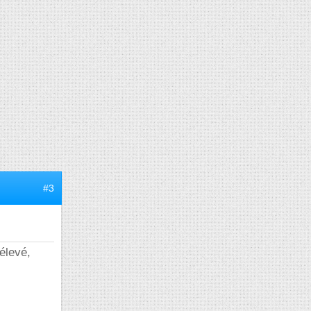
#3
élevé,