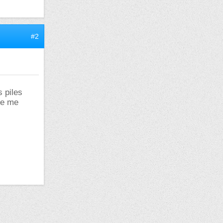
#2
s piles
je me