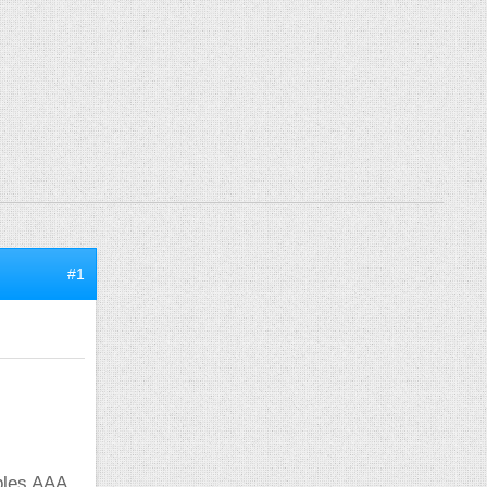
#1
bles AAA