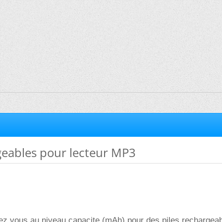
geables pour lecteur MP3
ez vous au niveau capacite (mAh) pour des piles rechargea