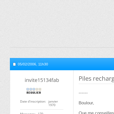
05/02/2006,
11h30
Piles rechar
invite15134fab
------
Date d'inscription
janvier
Boulour,
1970
Que me conseiller
Messages
170