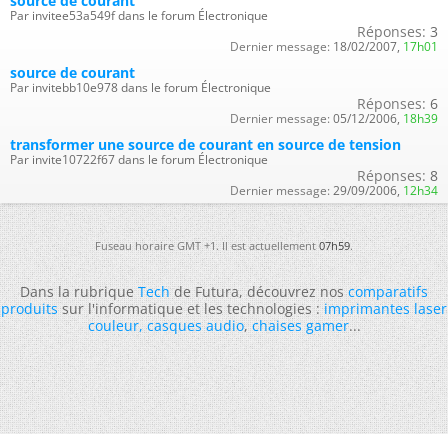
source de courant
Par invitee53a549f dans le forum Électronique
Réponses:
3
Dernier message:
18/02/2007,
17h01
source de courant
Par invitebb10e978 dans le forum Électronique
Réponses:
6
Dernier message:
05/12/2006,
18h39
transformer une source de courant en source de tension
Par invite10722f67 dans le forum Électronique
Réponses:
8
Dernier message:
29/09/2006,
12h34
Fuseau horaire GMT +1. Il est actuellement
07h59
.
Dans la rubrique
Tech
de Futura, découvrez nos
comparatifs
produits
sur l'informatique et les technologies :
imprimantes laser
couleur
,
casques audio
,
chaises gamer
...