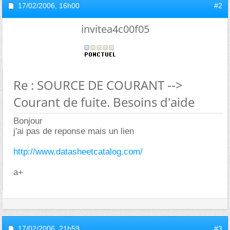
17/02/2006,
16h00
#2
invitea4c00f05
Re : SOURCE DE COURANT -->
Courant de fuite. Besoins d'aide
Bonjour
j'ai pas de reponse mais un lien
http://www.datasheetcatalog.com/
a+
17/02/2006,
21h59
#3