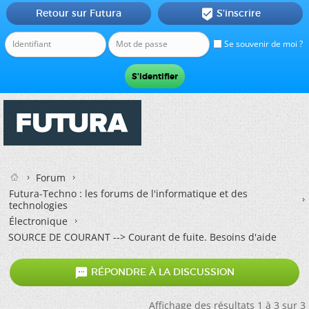
Retour sur Futura
S'inscrire

Se souvenir de moi ?
Forum
Futura-Techno : les forums de l'informatique et des
technologies
Électronique
SOURCE DE COURANT --> Courant de fuite. Besoins d'aide

RÉPONDRE À LA DISCUSSION
Affichage des résultats 1 à 3 sur 3