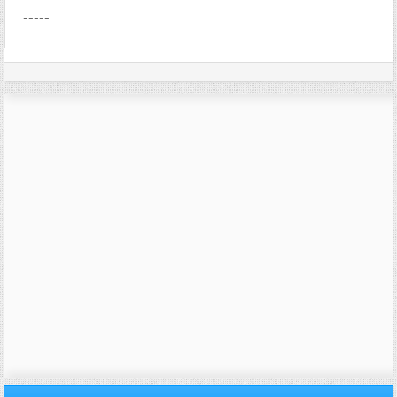
-----