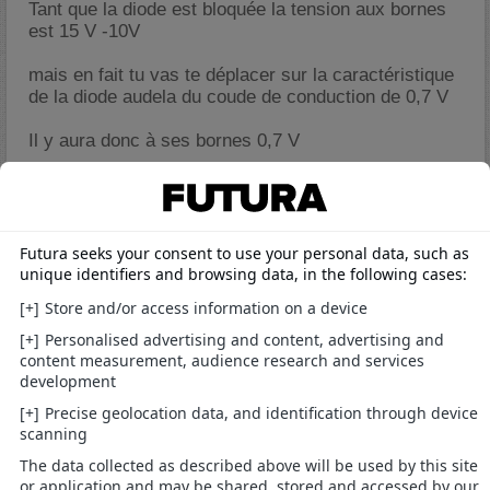
Tant que la diode est bloquée la tension aux bornes
est 15 V -10V
mais en fait tu vas te déplacer sur la caractéristique
de la diode audela du coude de conduction de 0,7 V
Il y aura donc à ses bornes 0,7 V
alors la loi des mailles donne 15 - 0,7 - 10 = 200 I
d' ou I
d'ou la tension apparaissat sur le circuit
Dernière modification par calculair ; 29/09/2014 à
20h43
.
En science " Toute proposition est approximativement vraie "
( Pascal Engel)