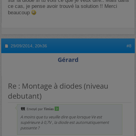
sur la diode si tu vois ce que je veux dire.. Mais dans
ce cas, je pense avoir trouvé la solution !! Merci
beaucoup
29/09/2014,
20h36
#8
Gérard
Re : Montage à diodes (niveau
debutant)
Envoyé par
Timias
A moins que tu veuille dire que lorsque Ve est
supérieure à 0,7V , la diode est automatiquement
passante ?