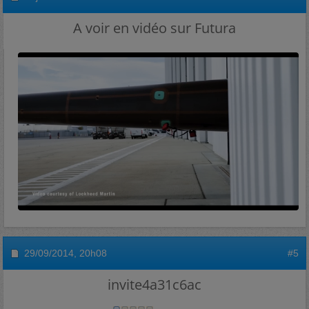
A voir en vidéo sur Futura
29/09/2014,
20h08
#5
invite4a31c6ac