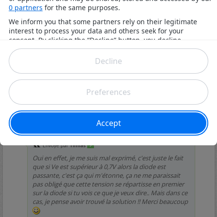
29/09/2014,
20h43
#10
invite6a6d92c7
Re : Montage à diodes (niveau
debutant)
Envoyé par
Timias
Oui en effet, je me suis mal exprimé, c'est juste le fait
que si Ve est supérieur à 0,7V alors la diode est
passante, c'est ça qui m'étonne, ça ne me paraissait
pas obligé que cette tension se répartisse en premier
sur la diode si tu vois ce que je veux dire.. Mais dans ce
cas, je pense avoir trouvé la solution !! Merci beaucoup