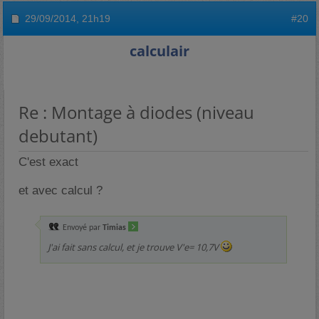
29/09/2014,
21h19
#20
calculair
Re : Montage à diodes (niveau
debutant)
C'est exact
et avec calcul ?
Envoyé par
Timias
J'ai fait sans calcul, et je trouve V'e= 10,7V