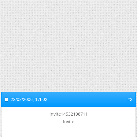
22/02/2006,
17h02
#2
invite14532198711
Invité