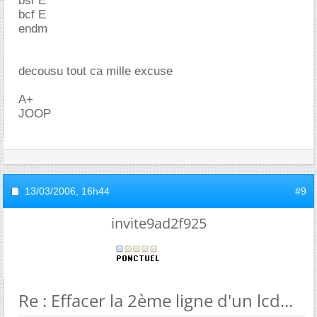
bsf E
bcf E
endm
decousu tout ca mille excuse
A+
JOOP
13/03/2006,
16h44
#9
invite9ad2f925
Re : Effacer la 2ème ligne d'un lcd...