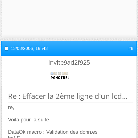
13/03/2006,
16h43
#8
invite9ad2f925
Re : Effacer la 2ème ligne d'un lcd...
re,
Voila pour la suite
DataOk macro ; Validation des donn‚es