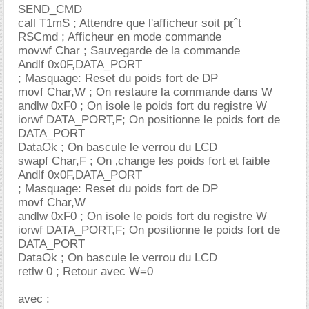
SEND_CMD
call T1mS ; Attendre que l'afficheur soit
pr
t
RSCmd ; Afficheur en mode commande
movwf Char ; Sauvegarde de la commande
Andlf 0x0F,DATA_PORT
; Masquage: Reset du poids fort de DP
movf Char,W ; On restaure la commande dans W
andlw 0xF0 ; On isole le poids fort du registre W
iorwf DATA_PORT,F; On positionne le poids fort de
DATA_PORT
DataOk ; On bascule le verrou du LCD
swapf Char,F ; On ‚change les poids fort et faible
Andlf 0x0F,DATA_PORT
; Masquage: Reset du poids fort de DP
movf Char,W
andlw 0xF0 ; On isole le poids fort du registre W
iorwf DATA_PORT,F; On positionne le poids fort de
DATA_PORT
DataOk ; On bascule le verrou du LCD
retlw 0 ; Retour avec W=0
avec :