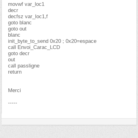
movwf var_loc1
decr
decfsz var_loc1,f
goto blanc
goto out
blanc
init_byte_to_send 0x20 ; 0x20=espace
call Envoi_Carac_LCD
goto decr
out
call passligne
return
Merci
-----