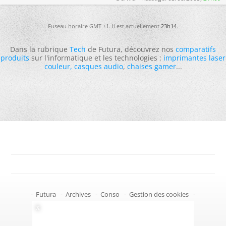
Fuseau horaire GMT +1. Il est actuellement
23h14
.
Dans la rubrique
Tech
de Futura, découvrez nos
comparatifs
produits
sur l'informatique et les technologies :
imprimantes laser
couleur
,
casques audio
,
chaises gamer
...
-
Futura
-
Archives
-
Conso
-
Gestion des cookies
-
Politique de confidentialité
-
Haut de page