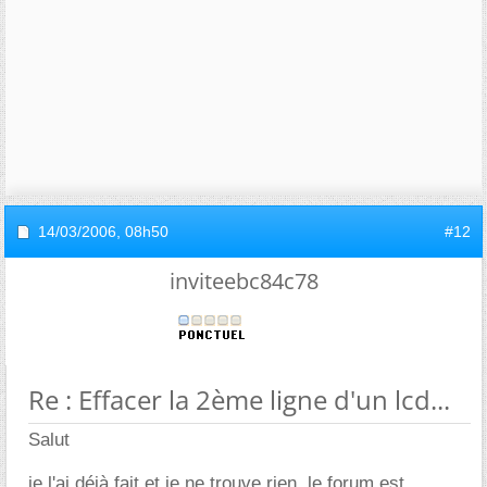
14/03/2006,
08h50
#12
inviteebc84c78
Re : Effacer la 2ème ligne d'un lcd...
Salut
je l'ai déjà fait et je ne trouve rien..le forum est