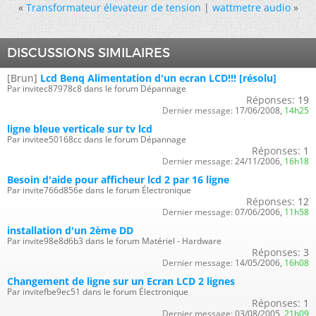
«
Transformateur élevateur de tension
|
wattmetre audio
»
DISCUSSIONS SIMILAIRES
[Brun]
Lcd Benq Alimentation d'un ecran LCD!!! [résolu]
Par invitec87978c8 dans le forum Dépannage
Réponses:
19
Dernier message:
17/06/2008,
14h25
ligne bleue verticale sur tv lcd
Par invitee50168cc dans le forum Dépannage
Réponses:
1
Dernier message:
24/11/2006,
16h18
Besoin d'aide pour afficheur lcd 2 par 16 ligne
Par invite766d856e dans le forum Électronique
Réponses:
12
Dernier message:
07/06/2006,
11h58
installation d'un 2ème DD
Par invite98e8d6b3 dans le forum Matériel - Hardware
Réponses:
3
Dernier message:
14/05/2006,
16h08
Changement de ligne sur un Ecran LCD 2 lignes
Par invitefbe9ec51 dans le forum Électronique
Réponses:
1
Dernier message:
03/08/2005,
21h09