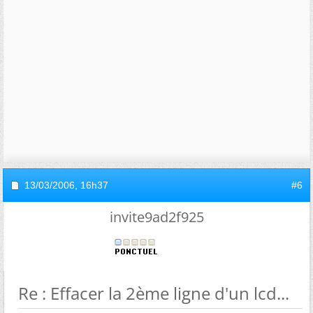
13/03/2006,
16h37
#6
invite9ad2f925
Re : Effacer la 2ème ligne d'un lcd...