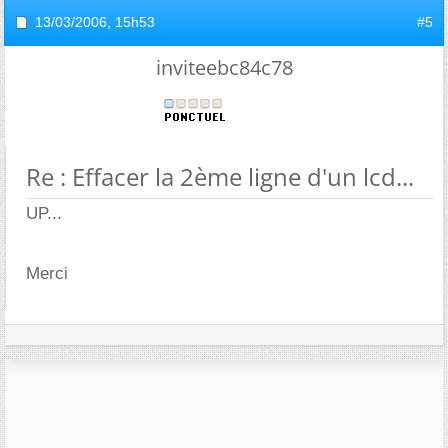
13/03/2006,
15h53
#5
inviteebc84c78
Re : Effacer la 2ème ligne d'un lcd...
UP...
Merci