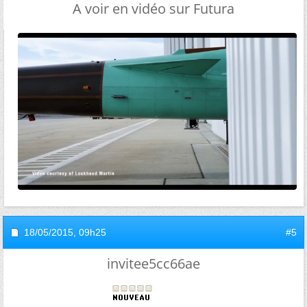
A voir en vidéo sur Futura
18/05/2015,
09h25
#5
invitee5cc66ae