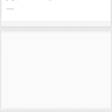
-----