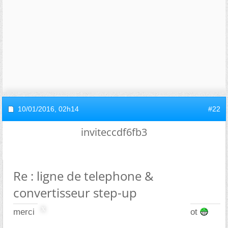
10/01/2016,
02h14
#22
inviteccdf6fb3
Re : ligne de telephone &
convertisseur step-up
merci les amis pour vos reponses, a tres bientot