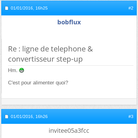
01/01/2016,
16h25
#2
bobflux
Re : ligne de telephone &
convertisseur step-up
Hm.
C'est pour alimenter quoi?
01/01/2016,
16h26
#3
invitee05a3fcc