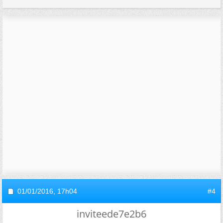
01/01/2016,
17h04
#4
inviteede7e2b6