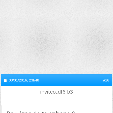
03/01/2016,
23h48
#16
inviteccdf6fb3