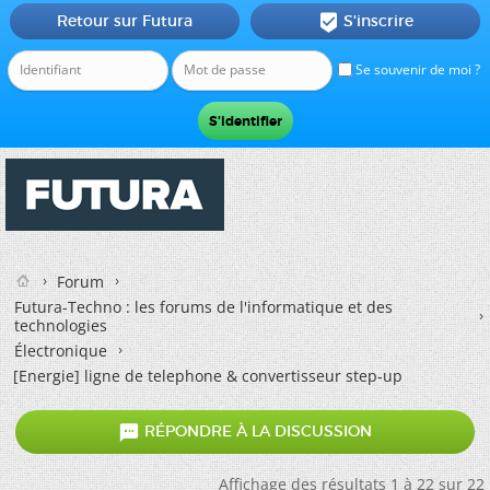
Retour sur Futura
S'inscrire

Se souvenir de moi ?
Forum
Futura-Techno : les forums de l'informatique et des
technologies
Électronique
[Energie] ligne de telephone & convertisseur step-up

RÉPONDRE À LA DISCUSSION
Affichage des résultats 1 à 22 sur 22